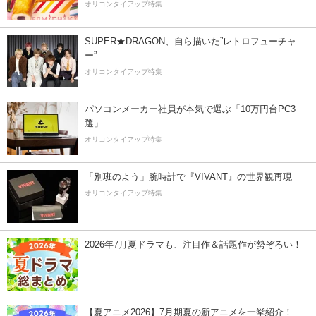
オリコンタイアップ特集
SUPER★DRAGON、自ら描いた”レトロフューチャ
ー”
オリコンタイアップ特集
パソコンメーカー社員が本気で選ぶ「10万円台PC3
選」
オリコンタイアップ特集
「別班のよう」腕時計で『VIVANT』の世界観再現
オリコンタイアップ特集
2026年7月夏ドラマも、注目作＆話題作が勢ぞろい！
【夏アニメ2026】7月期夏の新アニメを一挙紹介！