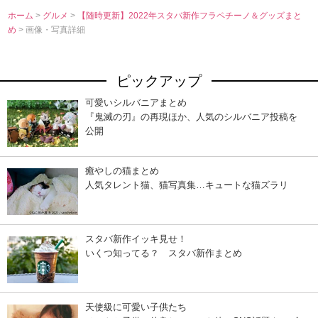
ホーム
>
グルメ
>
【随時更新】2022年スタバ新作フラペチーノ＆グッズまと
め
> 画像・写真詳細
ピックアップ
可愛いシルバニアまとめ
『鬼滅の刃』の再現ほか、人気のシルバニア投稿を
公開
癒やしの猫まとめ
人気タレント猫、猫写真集…キュートな猫ズラリ
スタバ新作イッキ見せ！
いくつ知ってる？ スタバ新作まとめ
天使級に可愛い子供たち