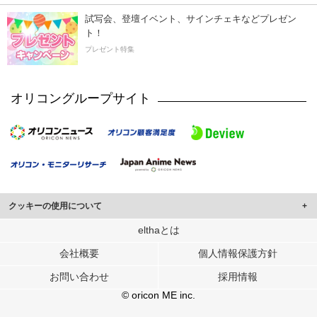
試写会、登壇イベント、サインチェキなどプレゼン
ト！
プレゼント特集
オリコングループサイト
クッキーの使用について
このサイトでは Cookie を使用して、ユーザーに合わせたコンテンツや広告の
elthaとは
表示、ソーシャル メディア機能の提供、広告の表示回数やクリック数の測定を
会社概要
個人情報保護方針
行っています。
また、ユーザーによるサイトの利用状況についても情報を収集し、ソーシャル
お問い合わせ
採用情報
メディアや広告配信、データ解析の各パートナーに提供しています。
各パートナーは、この情報とユーザーが各パートナーに提供した他の情報や、
© oricon ME inc.
ユーザーが各パートナーのサービスを使用したときに収集した他の情報を組み
合わせて使用することがあります。