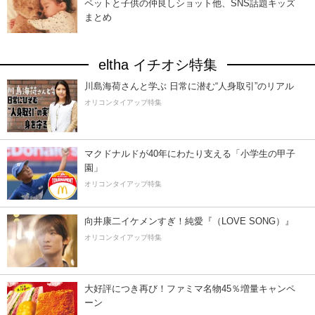
ペットと子供の仲良しショット他、SNS話題キッズ
まとめ
eltha イチオシ特集
川島海荷さんと学ぶ 日常に潜む“人身取引”のリアル
オリコンタイアップ特集
マクドナルドが40年にわたり支える「小学生の甲子
園」
オリコンタイアップ特集
向井康二イケメンすぎ！純愛『（LOVE SONG）』
オリコンタイアップ特集
大好評につき再び！ファミマ名物45％増量キャンペ
ーン