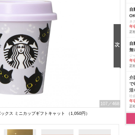
自
O
ネ
年収
正社
自
無
ジ
年収
正社
介
で
活
社
年収
107
／468
正社
バックス ミニカップギフトキャット （1,050円）