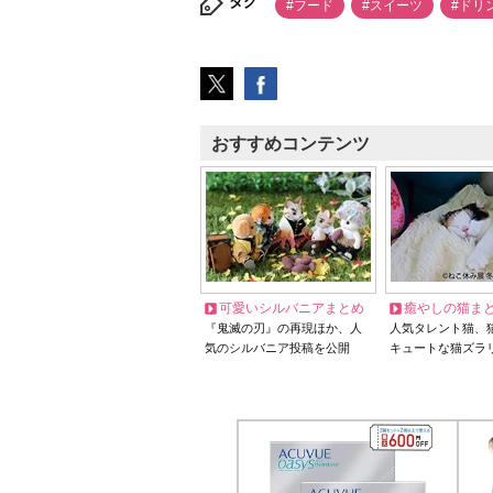
タグ
#フード
#スイーツ
#ドリ
おすすめコンテンツ
可愛いシルバニアまとめ
癒やしの猫ま
『鬼滅の刃』の再現ほか、人
人気タレント猫、
気のシルバニア投稿を公開
キュートな猫ズラ