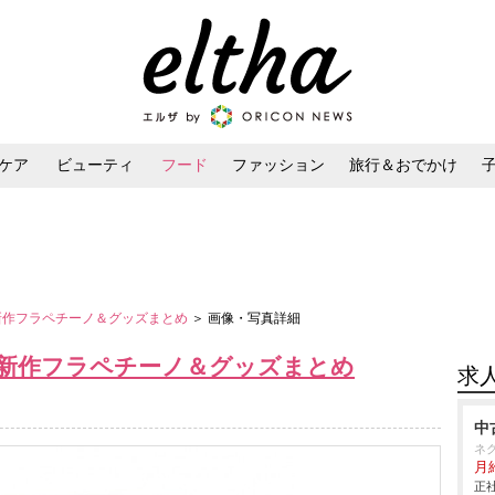
ケア
ビューティ
フード
ファッション
旅行＆おでかけ
ンケア
ダイエット・ボディケア
ヘアスタイル・ヘアアレンジ
バ新作フラペチーノ＆グッズまとめ
＞ 画像・写真詳細
バ新作フラペチーノ＆グッズまとめ
求
中
ネ
月給
正社