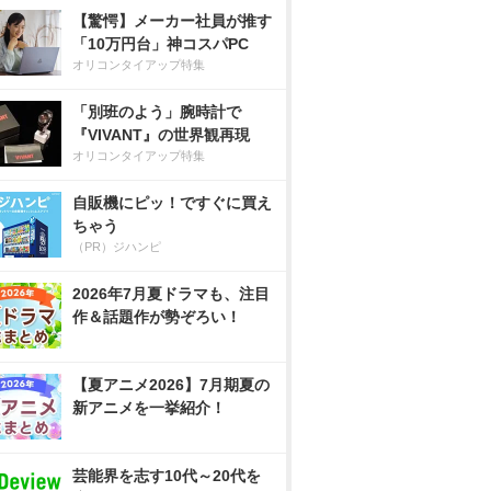
【驚愕】メーカー社員が推す
「10万円台」神コスパPC
オリコンタイアップ特集
「別班のよう」腕時計で
『VIVANT』の世界観再現
オリコンタイアップ特集
自販機にピッ！ですぐに買え
ちゃう
（PR）ジハンピ
2026年7月夏ドラマも、注目
作＆話題作が勢ぞろい！
【夏アニメ2026】7月期夏の
新アニメを一挙紹介！
芸能界を志す10代～20代を