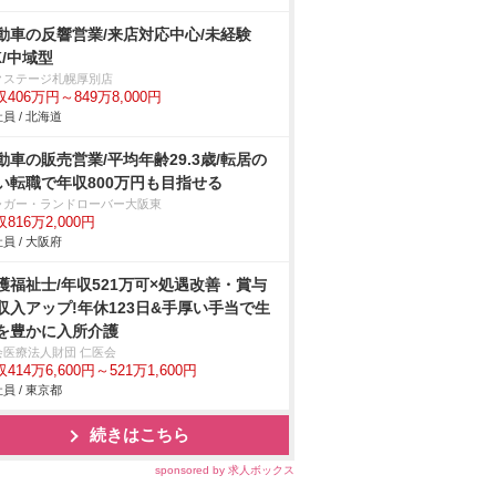
動車の反響営業/来店対応中心/未経験
K/中域型
クステージ札幌厚別店
406万円～849万8,000円
員 / 北海道
動車の販売営業/平均年齢29.3歳/転居の
い転職で年収800万円も目指せる
ャガー・ランドローバー大阪東
816万2,000円
員 / 大阪府
護福祉士/年収521万可×処遇改善・賞与
収入アップ!年休123日&手厚い手当で生
を豊かに入所介護
会医療法人財団 仁医会
414万6,600円～521万1,600円
員 / 東京都
続きはこちら
sponsored by 求人ボックス