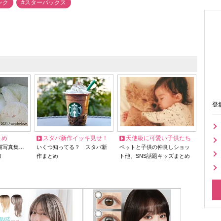
ンク
#スターバックス
登
とめ
スタバ新作イッキ見せ！
天使級に可愛い子供たち
猫写真集…
いくつ知ってる？ スタバ新
ペットと子供の仲良しショッ
リ
作まとめ
ト他、SNS話題キッズまとめ