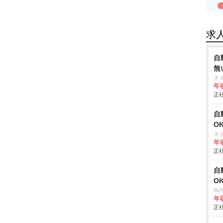
求
自
無
ネ
年収
正社
自
O
ネ
年収
正社
自
O
SU
年収
正社