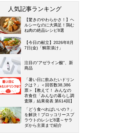
人気記事ランキング
【驚きのやわらかさ！】ヘ
ルシーなのに大満足！鶏む
ね肉の絶品レシピ8選
【今日の献立】2026年8月
7日(金)「鯛茶漬け」
注目の“アゼライン酸”、新
商品
「暑い日に飲みたいドリン
クは？」＜回答数38,386
票＞【教えて！ みんなの
衣食住「みんなの暮らし調
査隊」結果発表 第614回】
「どう食べればいいの？」
を解決！ブロッコリースプ
ラウトのレシピ8選～サラ
ダから主菜まで紹介