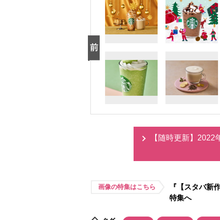
【随時更新】202
『【スタバ新作
画像の特集はこちら
特集へ