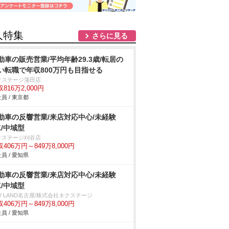
人特集
さらに見る
動車の販売営業/平均年齢29.3歳/転居の
い転職で年収800万円も目指せる
クステージ蒲田店
816万2,000円
員 / 東京都
動車の反響営業/来店対応中心/未経験
K/中域型
クステージ刈谷店
406万円～849万8,000円
員 / 愛知県
動車の反響営業/来店対応中心/未経験
K/中域型
V LAND名古屋/株式会社ネクステージ
406万円～849万8,000円
員 / 愛知県