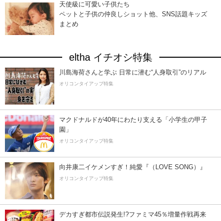
天使級に可愛い子供たち
ペットと子供の仲良しショット他、SNS話題キッズ
まとめ
eltha イチオシ特集
川島海荷さんと学ぶ 日常に潜む“人身取引”のリアル
オリコンタイアップ特集
マクドナルドが40年にわたり支える「小学生の甲子
園」
オリコンタイアップ特集
向井康二イケメンすぎ！純愛『（LOVE SONG）』
オリコンタイアップ特集
デカすぎ都市伝説発生!?ファミマ45％増量作戦再来