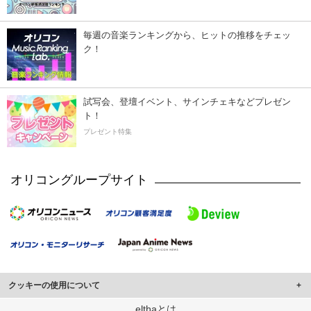
毎週の音楽ランキングから、ヒットの推移をチェッ
ク！
試写会、登壇イベント、サインチェキなどプレゼン
ト！
プレゼント特集
オリコングループサイト
クッキーの使用について
このサイトでは Cookie を使用して、ユーザーに合わせたコンテンツや広告の
elthaとは