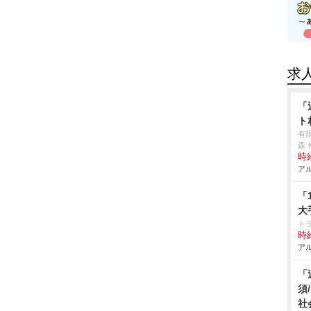
求
「
ト
有
森 
時給
アル
「
大
ト
時給
アル
「
須
社