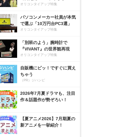
オリコンタイアップ特集
パソコンメーカー社員が本気
で選ぶ「10万円台PC3選」
オリコンタイアップ特集
「別班のよう」腕時計で
『VIVANT』の世界観再現
オリコンタイアップ特集
自販機にピッ！ですぐに買え
ちゃう
（PR）ジハンピ
2026年7月夏ドラマも、注目
作＆話題作が勢ぞろい！
【夏アニメ2026】7月期夏の
新アニメを一挙紹介！