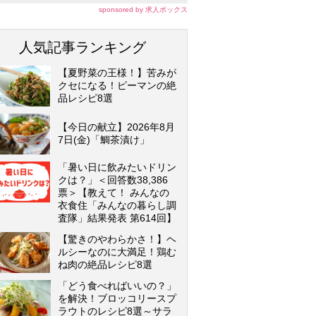
sponsored by 求人ボックス
人気記事ランキング
【夏野菜の王様！】苦みが
クセになる！ピーマンの絶
品レシピ8選
【今日の献立】2026年8月
7日(金)「鯛茶漬け」
「暑い日に飲みたいドリン
クは？」＜回答数38,386
票＞【教えて！ みんなの
衣食住「みんなの暮らし調
査隊」結果発表 第614回】
【驚きのやわらかさ！】ヘ
ルシーなのに大満足！鶏む
ね肉の絶品レシピ8選
「どう食べればいいの？」
を解決！ブロッコリースプ
ラウトのレシピ8選～サラ