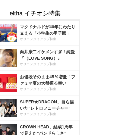
マクドナルドが40年にわたり
支える「小学生の甲子園」
オリコンタイアップ特集
向井康二イケメンすぎ！純愛
『（LOVE SONG）』
オリコンタイアップ特集
お値段そのまま45％増量！フ
ァミマ夏の大盤振る舞い
オリコンタイアップ特集
SUPER★DRAGON、自ら描
いた”レトロフューチャー”
オリコンタイアップ特集
CROWN HEAD、結成1周年
で見えた”バンドらしさ”