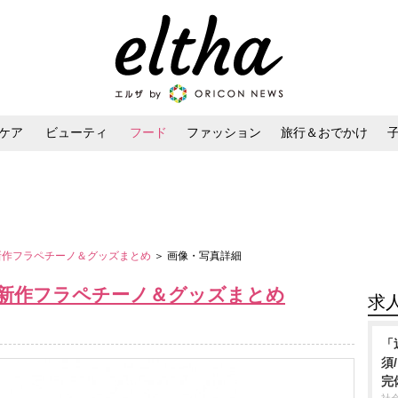
ケア
ビューティ
フード
ファッション
旅行＆おでかけ
ンケア
ダイエット・ボディケア
ヘアスタイル・ヘアアレンジ
バ新作フラペチーノ＆グッズまとめ
＞ 画像・写真詳細
バ新作フラペチーノ＆グッズまとめ
求
「
須
完