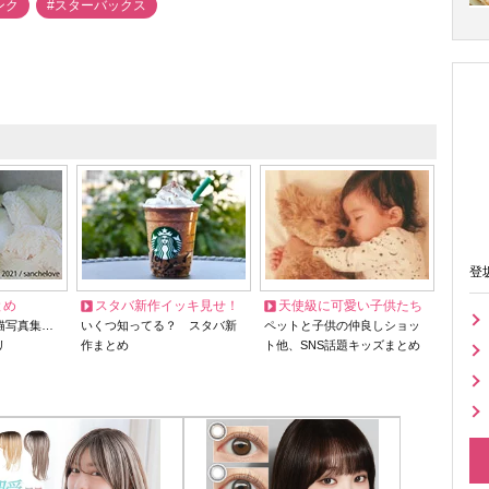
ンク
#スターバックス
登
とめ
スタバ新作イッキ見せ！
天使級に可愛い子供たち
猫写真集…
いくつ知ってる？ スタバ新
ペットと子供の仲良しショッ
リ
作まとめ
ト他、SNS話題キッズまとめ