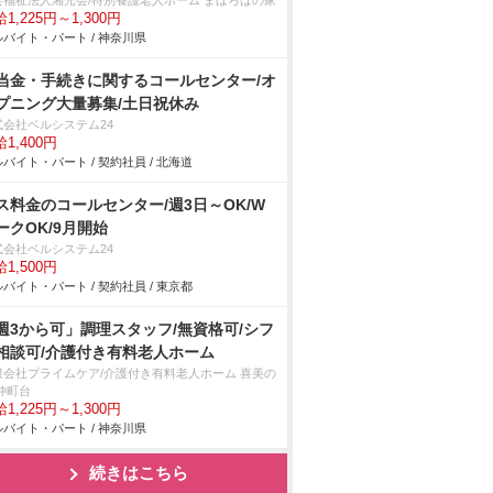
会福祉法人湘光会/特別養護老人ホーム まほろばの家
1,225円～1,300円
バイト・パート / 神奈川県
当金・手続きに関するコールセンター/オ
プニング大量募集/土日祝休み
式会社ベルシステム24
1,400円
バイト・パート / 契約社員 / 北海道
ス料金のコールセンター/週3日～OK/W
ークOK/9月開始
式会社ベルシステム24
1,500円
バイト・パート / 契約社員 / 東京都
週3から可」調理スタッフ/無資格可/シフ
相談可/介護付き有料老人ホーム
限会社プライムケア/介護付き有料老人ホーム 喜美の
仲町台
1,225円～1,300円
バイト・パート / 神奈川県
続きはこちら