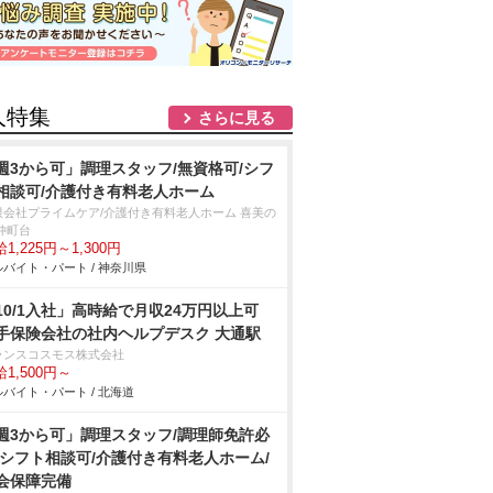
人特集
さらに見る
週3から可」調理スタッフ/無資格可/シフ
相談可/介護付き有料老人ホーム
限会社プライムケア/介護付き有料老人ホーム 喜美の
仲町台
1,225円～1,300円
バイト・パート / 神奈川県
10/1入社」高時給で月収24万円以上可
手保険会社の社内ヘルプデスク 大通駅
ランスコスモス株式会社
1,500円～
バイト・パート / 北海道
週3から可」調理スタッフ/調理師免許必
/シフト相談可/介護付き有料老人ホーム/
会保障完備