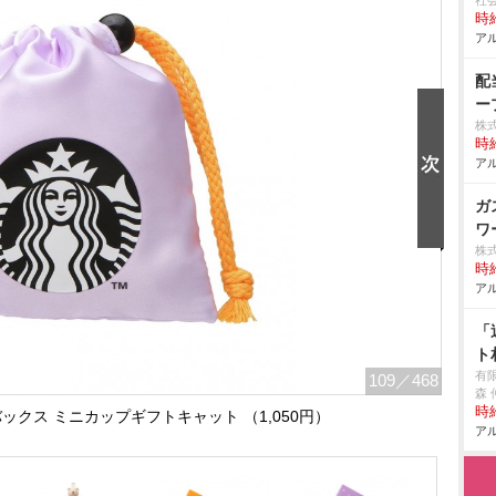
社
時給
アル
配
ー
株
時給
アル
ガ
ワ
株
時給
アル
「
ト
有
109
／468
森 
時給
バックス ミニカップギフトキャット （1,050円）
アル