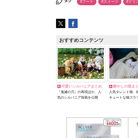
タグ
#フード
#スイーツ
#ドリ
おすすめコンテンツ
可愛いシルバニアまとめ
癒やしの猫ま
『鬼滅の刃』の再現ほか、人
人気タレント猫、
気のシルバニア投稿を公開
キュートな猫ズラ