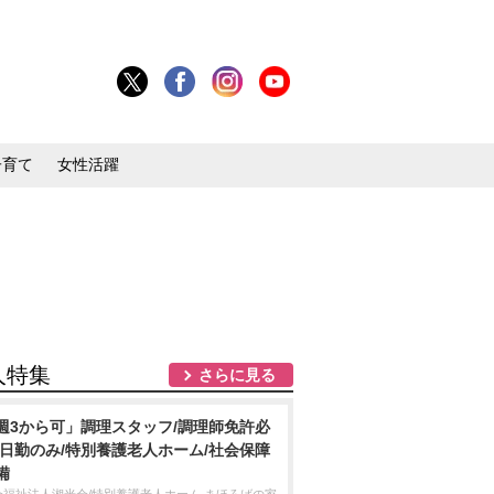
子育て
女性活躍
人特集
さらに見る
週3から可」調理スタッフ/調理師免許必
/日勤のみ/特別養護老人ホーム/社会保障
備