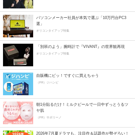
パソコンメーカー社員が本気で選ぶ「10万円台PC3
選」
オリコンタイアップ特集
「別班のよう」腕時計で『VIVANT』の世界観再現
オリコンタイアップ特集
自販機にピッ！ですぐに買えちゃう
（PR）ジハンピ
朝1分貼るだけ！ミルクピールで一日中ずっとうるツ
ヤ肌
（PR）サボリーノ
2026年7月夏ドラマも、注目作＆話題作が勢ぞろい！