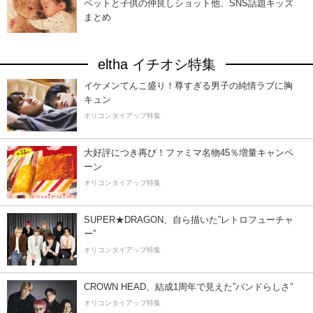
ペットと子供の仲良しショット他、SNS話題キッズ
まとめ
eltha イチオシ特集
イケメンてんこ盛り！尊すぎる男子の純情ラブに胸
キュン
オリコンタイアップ特集
大好評につき再び！ファミマ名物45％増量キャンペ
ーン
オリコンタイアップ特集
SUPER★DRAGON、自ら描いた”レトロフューチャ
ー”
オリコンタイアップ特集
CROWN HEAD、結成1周年で見えた”バンドらしさ”
オリコンタイアップ特集