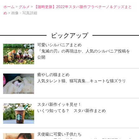
ホーム
>
グルメ
>
【随時更新】2022年スタバ新作フラペチーノ＆グッズまと
め
> 画像・写真詳細
ピックアップ
可愛いシルバニアまとめ
『鬼滅の刃』の再現ほか、人気のシルバニア投稿を
公開
癒やしの猫まとめ
人気タレント猫、猫写真集…キュートな猫ズラリ
スタバ新作イッキ見せ！
いくつ知ってる？ スタバ新作まとめ
天使級に可愛い子供たち