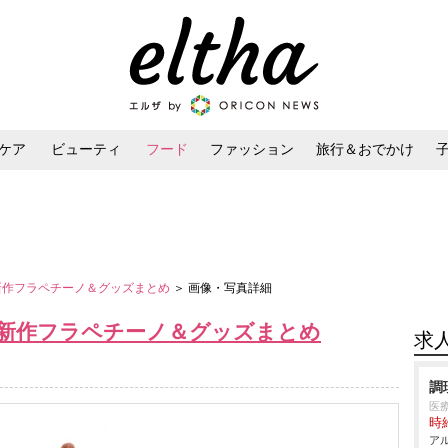
ケア
ビューティ
フード
ファッション
旅行＆おでかけ
ンケア
ダイエット・ボディケア
ヘアスタイル・ヘアアレンジ
バ新作フラペチーノ＆グッズまとめ
＞ 画像・写真詳細
バ新作フラペチーノ＆グッズまとめ
求
調
医
時給
アル