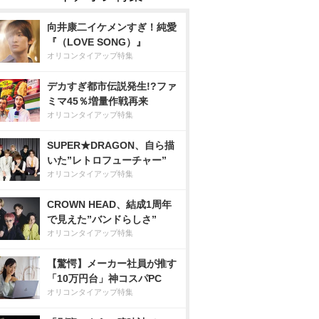
向井康二イケメンすぎ！純愛
『（LOVE SONG）』
オリコンタイアップ特集
デカすぎ都市伝説発生!?ファ
ミマ45％増量作戦再来
オリコンタイアップ特集
SUPER★DRAGON、自ら描
いた”レトロフューチャー”
オリコンタイアップ特集
CROWN HEAD、結成1周年
で見えた”バンドらしさ”
オリコンタイアップ特集
【驚愕】メーカー社員が推す
「10万円台」神コスパPC
オリコンタイアップ特集