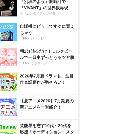
「別班のよう」腕時計で
『VIVANT』の世界観再現
オリコンタイアップ特集
自販機にピッ！ですぐに買え
ちゃう
（PR）ジハンピ
朝1分貼るだけ！ミルクピー
ルで一日中ずっとうるツヤ肌
（PR）サボリーノ
2026年7月夏ドラマも、注目
作＆話題作が勢ぞろい！
【夏アニメ2026】7月期夏の
新アニメを一挙紹介！
芸能界を志す10代～20代を
応援！オーディション・スク