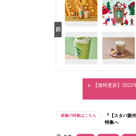
【随時更新】202
『【スタバ新作
画像の特集はこちら
特集へ