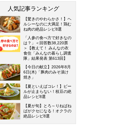
人気記事ランキング
【驚きのやわらかさ！】ヘ
ルシーなのに大満足！鶏む
ね肉の絶品レシピ8選
「人参の食べ方で好きなの
は？」＜回答数38,220票
＞【教えて！ みんなの衣
食住「みんなの暮らし調査
隊」結果発表 第613回】
【今日の献立】2026年8月
6日(木)「豚肉のみそ漬け
焼き」
【夏といえばコレ！】ビー
ルが止まらない！枝豆の絶
品レシピ8選
【夏が旬】とろ～りねばね
ばがクセになる！オクラの
絶品レシピ8選