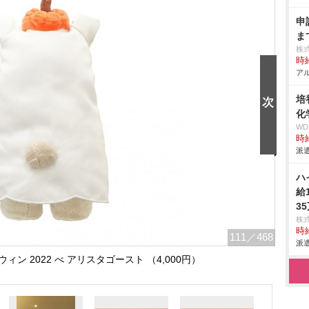
申
ま
株
時給
アル
培
化
W
時給
派遣
ハ
給
3
株
時給
111
／468
派遣
ン 2022 べ アリスタゴースト （4,000円）