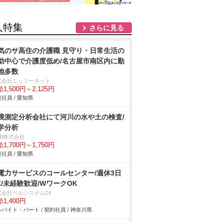
人特集
さらに見る
気のサ高住の介護職 見守り・日常生活の
助中心で介護度低め/名古屋市南区内に勤
地多数
式会社ニッソーネット
1,500円～2,125円
社員 / 愛知県
境測定分析会社にて河川の水や土の検査/
学分析
DB株式会社
1,700円～1,750円
社員 / 愛知県
電力サービスのコールセンター/週休3日
K/未経験歓迎/WワークOK
式会社ベルシステム24
1,400円
バイト・パート / 契約社員 / 神奈川県