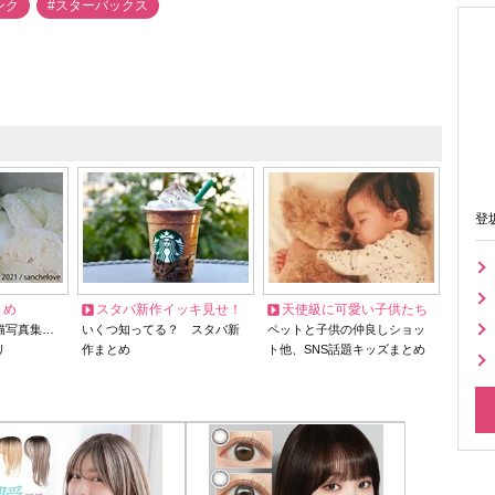
ンク
#スターバックス
登
とめ
スタバ新作イッキ見せ！
天使級に可愛い子供たち
猫写真集…
いくつ知ってる？ スタバ新
ペットと子供の仲良しショッ
リ
作まとめ
ト他、SNS話題キッズまとめ