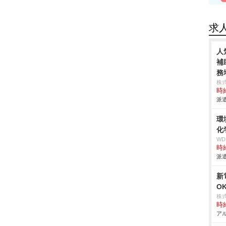
求
人
補
務
株
時給
派遣
環
化
W
時給
派遣
新
O
株
時給
アル