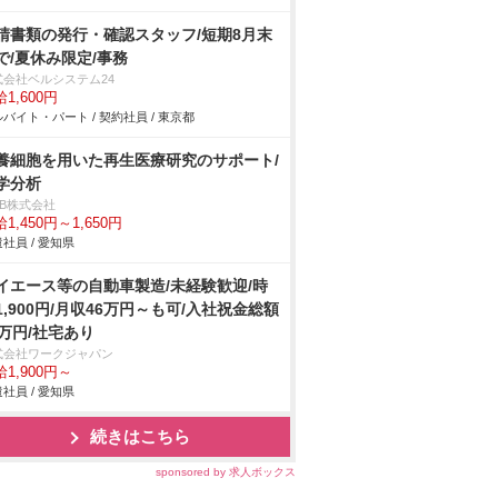
請書類の発行・確認スタッフ/短期8月末
で/夏休み限定/事務
式会社ベルシステム24
1,600円
バイト・パート / 契約社員 / 東京都
養細胞を用いた再生医療研究のサポート/
学分析
DB株式会社
1,450円～1,650円
社員 / 愛知県
イエース等の自動車製造/未経験歓迎/時
1,900円/月収46万円～も可/入社祝金総額
5万円/社宅あり
式会社ワークジャパン
1,900円～
社員 / 愛知県
続きはこちら
sponsored by 求人ボックス