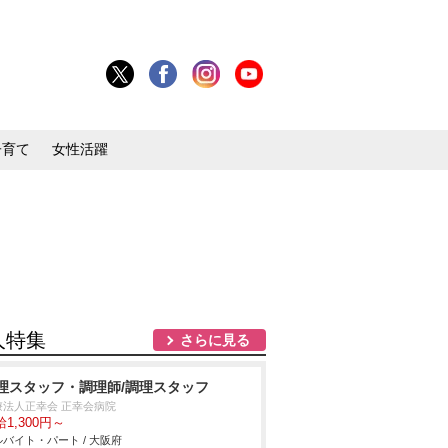
子育て
女性活躍
人特集
さらに見る
理スタッフ・調理師/調理スタッフ
療法人正幸会 正幸会病院
1,300円～
バイト・パート / 大阪府