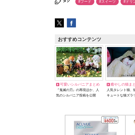
タグ
#フード
#スイーツ
#ドリ
おすすめコンテンツ
可愛いシルバニアまとめ
癒やしの猫ま
『鬼滅の刃』の再現ほか、人
人気タレント猫、
気のシルバニア投稿を公開
キュートな猫ズラ