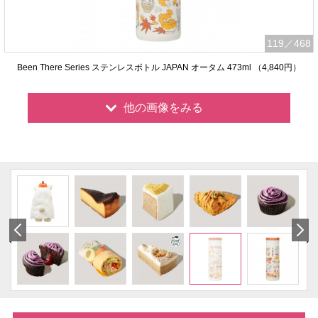
119
／468
Been There Series ステンレスボトル JAPAN オータム 473ml （4,840円）
他の画像をみる