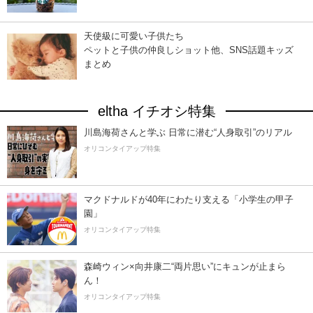
天使級に可愛い子供たち
ペットと子供の仲良しショット他、SNS話題キッズ
まとめ
eltha イチオシ特集
川島海荷さんと学ぶ 日常に潜む“人身取引”のリアル
オリコンタイアップ特集
マクドナルドが40年にわたり支える「小学生の甲子
園」
オリコンタイアップ特集
森崎ウィン×向井康二“両片思い”にキュンが止まら
ん！
オリコンタイアップ特集