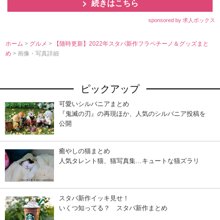
続きはこちら
sponsored by 求人ボックス
ホーム
>
グルメ
>
【随時更新】2022年スタバ新作フラペチーノ＆グッズまと
め
> 画像・写真詳細
ピックアップ
可愛いシルバニアまとめ
『鬼滅の刃』の再現ほか、人気のシルバニア投稿を
公開
癒やしの猫まとめ
人気タレント猫、猫写真集…キュートな猫ズラリ
スタバ新作イッキ見せ！
いくつ知ってる？ スタバ新作まとめ