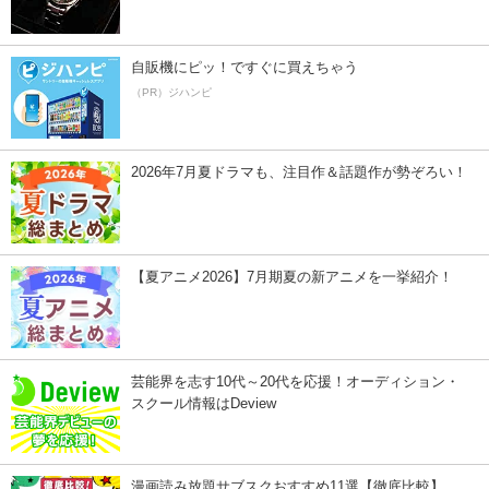
自販機にピッ！ですぐに買えちゃう
（PR）ジハンピ
2026年7月夏ドラマも、注目作＆話題作が勢ぞろい！
【夏アニメ2026】7月期夏の新アニメを一挙紹介！
芸能界を志す10代～20代を応援！オーディション・
スクール情報はDeview
漫画読み放題サブスクおすすめ11選【徹底比較】