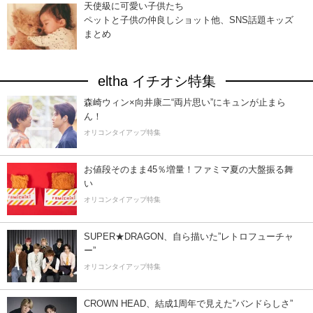
天使級に可愛い子供たち
ペットと子供の仲良しショット他、SNS話題キッズ
まとめ
eltha イチオシ特集
森崎ウィン×向井康二“両片思い”にキュンが止まら
ん！
オリコンタイアップ特集
お値段そのまま45％増量！ファミマ夏の大盤振る舞
い
オリコンタイアップ特集
SUPER★DRAGON、自ら描いた”レトロフューチャ
ー”
オリコンタイアップ特集
CROWN HEAD、結成1周年で見えた”バンドらしさ”