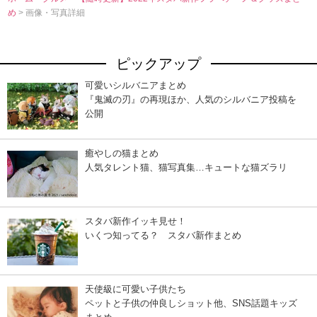
め
> 画像・写真詳細
ピックアップ
可愛いシルバニアまとめ
『鬼滅の刃』の再現ほか、人気のシルバニア投稿を
公開
癒やしの猫まとめ
人気タレント猫、猫写真集…キュートな猫ズラリ
スタバ新作イッキ見せ！
いくつ知ってる？ スタバ新作まとめ
天使級に可愛い子供たち
ペットと子供の仲良しショット他、SNS話題キッズ