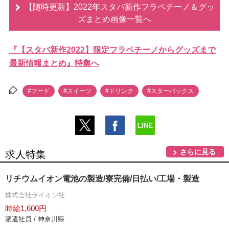
【随時更新】2022年スタバ新作フラペチーノ＆グッ
ズまとめ画像一覧へ
『【スタバ新作2022】限定フラペチーノからグッズまで
最新情報まとめ』特集へ
#フード
#スイーツ
#ドリンク
#スターバックス
さらに見る
求人特集
リチウムイオン電池の製造/寮完備/日払い/工場・製造
株式会社ライオン社
時給1,600円
派遣社員 / 神奈川県