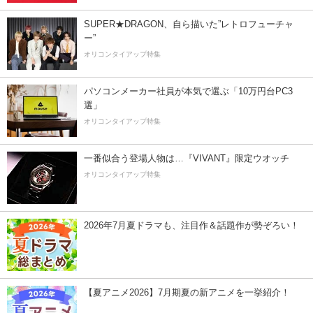
SUPER★DRAGON、自ら描いた”レトロフューチャ
ー”
オリコンタイアップ特集
パソコンメーカー社員が本気で選ぶ「10万円台PC3
選」
オリコンタイアップ特集
一番似合う登場人物は…『VIVANT』限定ウオッチ
オリコンタイアップ特集
2026年7月夏ドラマも、注目作＆話題作が勢ぞろい！
【夏アニメ2026】7月期夏の新アニメを一挙紹介！