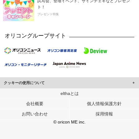
試写会、登壇イベント、サインチェキなどプレゼン
ト！
プレゼント特集
オリコングループサイト
クッキーの使用について
このサイトでは Cookie を使用して、ユーザーに合わせたコンテンツや広告の
elthaとは
表示、ソーシャル メディア機能の提供、広告の表示回数やクリック数の測定を
会社概要
個人情報保護方針
行っています。
また、ユーザーによるサイトの利用状況についても情報を収集し、ソーシャル
お問い合わせ
採用情報
メディアや広告配信、データ解析の各パートナーに提供しています。
各パートナーは、この情報とユーザーが各パートナーに提供した他の情報や、
© oricon ME inc.
ユーザーが各パートナーのサービスを使用したときに収集した他の情報を組み
合わせて使用することがあります。