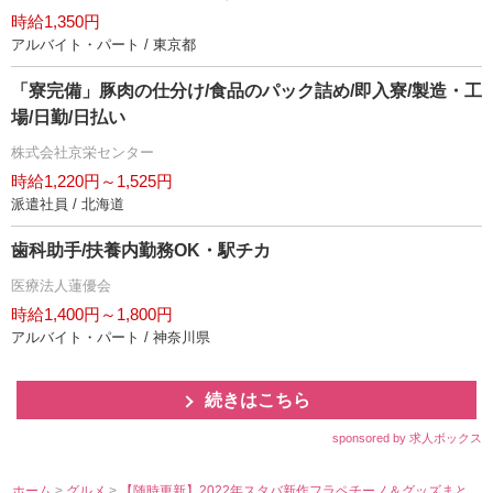
時給1,350円
アルバイト・パート / 東京都
「寮完備」豚肉の仕分け/食品のパック詰め/即入寮/製造・工
場/日勤/日払い
株式会社京栄センター
時給1,220円～1,525円
派遣社員 / 北海道
歯科助手/扶養内勤務OK・駅チカ
医療法人蓮優会
時給1,400円～1,800円
アルバイト・パート / 神奈川県
続きはこちら
sponsored by 求人ボックス
ホーム
>
グルメ
>
【随時更新】2022年スタバ新作フラペチーノ＆グッズまと