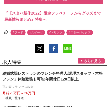
『【スタバ新作2022】限定フラペチーノからグッズまで
最新情報まとめ』特集へ
#フード
#スイーツ
#ドリンク
#スターバックス
さらに見る
求人特集
結婚式場レストランのフレンチ料理人/調理スタッフ・本格
フレンチ体験勤務も可能/年間休日120日以上
宮の森フランセス教会
月給25万円～26万円
正社員 / 北海道