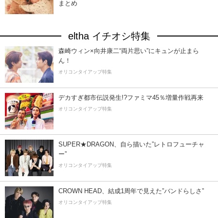
まとめ
eltha イチオシ特集
森崎ウィン×向井康二“両片思い”にキュンが止まら
ん！
オリコンタイアップ特集
デカすぎ都市伝説発生!?ファミマ45％増量作戦再来
オリコンタイアップ特集
SUPER★DRAGON、自ら描いた”レトロフューチャ
ー”
オリコンタイアップ特集
CROWN HEAD、結成1周年で見えた”バンドらしさ”
オリコンタイアップ特集