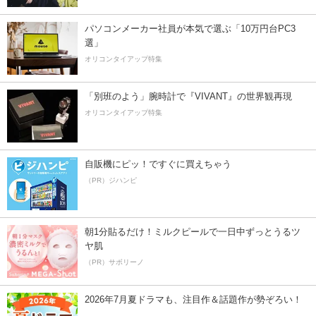
パソコンメーカー社員が本気で選ぶ「10万円台PC3
選」
オリコンタイアップ特集
「別班のよう」腕時計で『VIVANT』の世界観再現
オリコンタイアップ特集
自販機にピッ！ですぐに買えちゃう
（PR）ジハンピ
朝1分貼るだけ！ミルクピールで一日中ずっとうるツ
ヤ肌
（PR）サボリーノ
2026年7月夏ドラマも、注目作＆話題作が勢ぞろい！