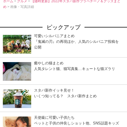
ホーム
>
グルメ
>
【随時更新】2022年スタバ新作フラペチーノ＆グッズまと
め
> 画像・写真詳細
ピックアップ
可愛いシルバニアまとめ
『鬼滅の刃』の再現ほか、人気のシルバニア投稿を
公開
癒やしの猫まとめ
人気タレント猫、猫写真集…キュートな猫ズラリ
スタバ新作イッキ見せ！
いくつ知ってる？ スタバ新作まとめ
天使級に可愛い子供たち
ペットと子供の仲良しショット他、SNS話題キッズ