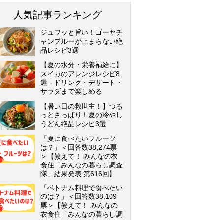
人気記事ランキング
ジュワッと旨い！ゴーヤチ
ャンプルーが止まらない絶
品レシピ3選
【夏の水分・栄養補給に】
スイカのアレンジレシピ8
選～ドリンク・デザート・
サラダまで楽しめる
【暑い日の救世主！】つる
っとさっぱり！夏の冷やし
うどん絶品レシピ3選
「夏に食べたいフルーツ
は？」＜回答数38,274票
＞【教えて！ みんなの衣
食住「みんなの暮らし調査
隊」結果発表 第616回】
「ベトナム料理で食べたい
のは？」＜回答数38,109
票＞【教えて！ みんなの
衣食住「みんなの暮らし調