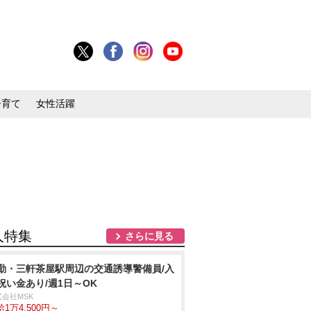
子育て
女性活躍
人特集
さらに見る
勤・三軒茶屋駅周辺の交通誘導警備員/入
祝い金あり/週1日～OK
式会社MSK
1万4,500円～