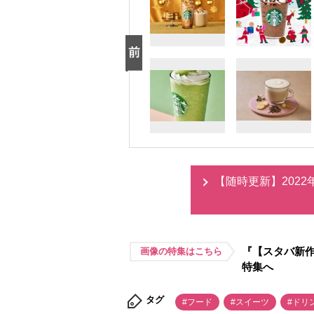
【随時更新】202
『【スタバ新作
画像の特集はこちら
特集へ
タグ
#フード
#スイーツ
#ドリ