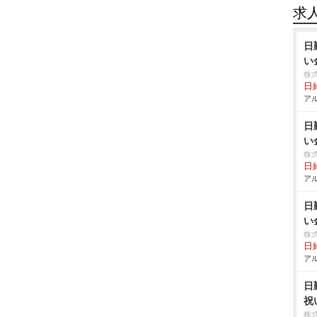
求
日
い
株
日給
アル
日
い
株
日給
アル
日
い
株
日給
アル
日
祝
株