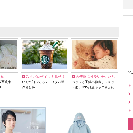
登
とめ
スタバ新作イッキ見せ！
天使級に可愛い子供たち
猫写真集…
いくつ知ってる？ スタバ新
ペットと子供の仲良しショッ
リ
作まとめ
ト他、SNS話題キッズまとめ