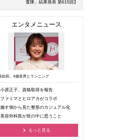
査隊」結果発表 第615回】
エンタメニュース
坂絵莉、4歳長男とランニング
小原正子、資格取得を報告
ファミマとヒロアカがコラボ
施す側から見た整形のカジュアル化
美容外科医が世の中に思うこと
もっと見る