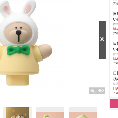
アル
日
い
株
日給
アル
日
い
株
日給
アル
日
祝
株
日給
45
／468
アル