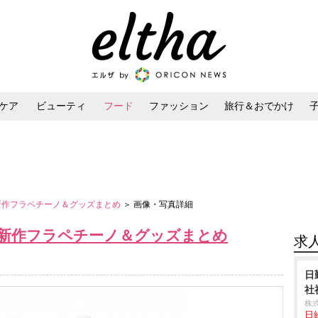
ケア
ビューティ
フード
ファッション
旅行＆おでかけ
ンケア
ダイエット・ボディケア
ヘアスタイル・ヘアアレンジ
バ新作フラペチーノ＆グッズまとめ
＞ 画像・写真詳細
バ新作フラペチーノ＆グッズまとめ
求
日
社
株
日給