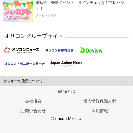
試写会、登壇イベント、サインチェキなどプレゼン
ト！
プレゼント特集
オリコングループサイト
クッキーの使用について
このサイトでは Cookie を使用して、ユーザーに合わせたコンテンツや広告の
elthaとは
表示、ソーシャル メディア機能の提供、広告の表示回数やクリック数の測定を
会社概要
個人情報保護方針
行っています。
また、ユーザーによるサイトの利用状況についても情報を収集し、ソーシャル
お問い合わせ
採用情報
メディアや広告配信、データ解析の各パートナーに提供しています。
各パートナーは、この情報とユーザーが各パートナーに提供した他の情報や、
© oricon ME inc.
ユーザーが各パートナーのサービスを使用したときに収集した他の情報を組み
合わせて使用することがあります。