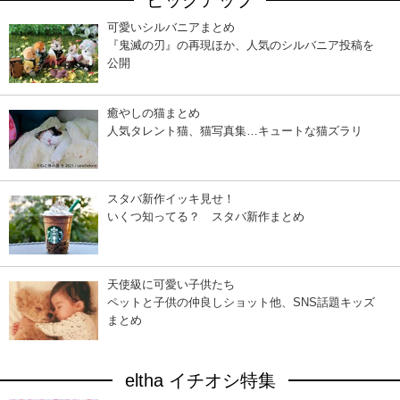
ピックアップ
可愛いシルバニアまとめ
『鬼滅の刃』の再現ほか、人気のシルバニア投稿を
公開
癒やしの猫まとめ
人気タレント猫、猫写真集…キュートな猫ズラリ
スタバ新作イッキ見せ！
いくつ知ってる？ スタバ新作まとめ
天使級に可愛い子供たち
ペットと子供の仲良しショット他、SNS話題キッズ
まとめ
eltha イチオシ特集