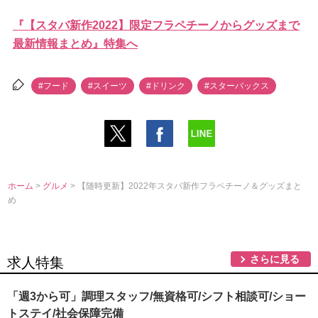
『【スタバ新作2022】限定フラペチーノからグッズまで
最新情報まとめ』特集へ
#フード
#スイーツ
#ドリンク
#スターバックス
ホーム
>
グルメ
> 【随時更新】2022年スタバ新作フラペチーノ＆グッズまと
め
さらに見る
求人特集
「週3から可」調理スタッフ/無資格可/シフト相談可/ショー
トステイ/社会保障完備