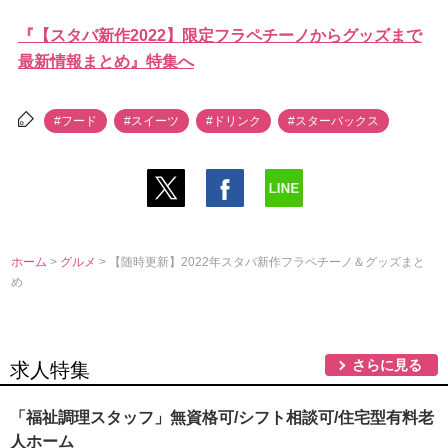
『【スタバ新作2022】限定フラペチーノからグッズまで
最新情報まとめ』特集へ
#フード
#スイーツ
#ドリンク
#スターバックス
ホーム
>
グルメ
> 【随時更新】2022年スタバ新作フラペチーノ＆グッズまと
め
さらに見る
求人特集
「福祉調理スタッフ」無資格可/シフト相談可/住宅型有料老
人ホーム