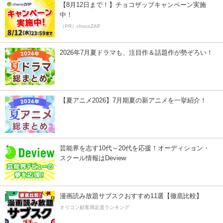
【8月12日まで！】チョコザップキャンペーン実施
中！
（PR）chocoZAP
2026年7月夏ドラマも、注目作＆話題作が勢ぞろい！
【夏アニメ2026】7月期夏の新アニメを一挙紹介！
芸能界を志す10代～20代を応援！オーディション・
スクール情報はDeview
漫画読み放題サブスクおすすめ11選【徹底比較】
オリコン顧客満足度ランキング