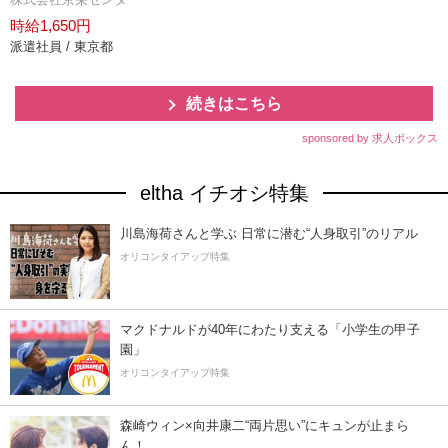
時給1,650円
派遣社員 / 東京都
続きはこちら
sponsored by 求人ボックス
eltha イチオシ特集
川島海荷さんと学ぶ 日常に潜む“人身取引”のリアル
オリコンタイアップ特集
マクドナルドが40年にわたり支える「小学生の甲子
園」
オリコンタイアップ特集
森崎ウィン×向井康二“両片思い”にキュンが止まら
ん！