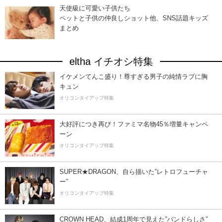
天使級に可愛い子供たち
ペットと子供の仲良しショット他、SNS話題キッズ
まとめ
eltha イチオシ特集
イケメンてんこ盛り！尊すぎる男子の純情ラブに胸
キュン
オリコンタイアップ特集
大好評につき再び！ファミマ名物45％増量キャンペ
ーン
オリコンタイアップ特集
SUPER★DRAGON、自ら描いた”レトロフューチャ
ー”
オリコンタイアップ特集
CROWN HEAD、結成1周年で見えた”バンドらしさ”