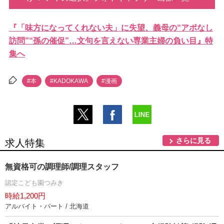
『「味方になってくれない夫」に失望、義母の“アポなし
訪問”“孫の催促”…文句を言えない専業主婦の負い目』特
集へ
#本
#KADOKAWA
#漫画
さらに見る
求人特集
無資格可の調理師/調理スタッフ
認定こども園つみき
時給1,200円
アルバイト・パート / 北海道