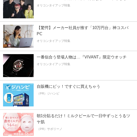
オリコンタイアップ特集
【驚愕】メーカー社員が推す「10万円台」神コスパ
PC
オリコンタイアップ特集
一番似合う登場人物は…『VIVANT』限定ウオッチ
オリコンタイアップ特集
自販機にピッ！ですぐに買えちゃう
（PR）ジハンピ
朝1分貼るだけ！ミルクピールで一日中ずっとうるツ
ヤ肌
（PR）サボリーノ