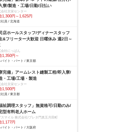
入寮/製造・工場/日勤/日払い
式会社京栄センター
1,300円～1,625円
社員 / 北海道
司店ホールスタッフ/ディナースタッフ
生&フリーター大歓迎 日曜休み 週2日～
K
式会社にっぱん
1,350円～
バイト・パート / 東京都
寮完備」アームレスト縫製工程/即入寮/
造・工場/工場・製造
式会社京栄センター
1,500円
社員 / 東京都
福祉調理スタッフ」無資格可/日勤のみ/
宅型有料老人ホーム
アスマイル 株式会社/プレタ門真五月田町
1,177円
バイト・パート / 大阪府