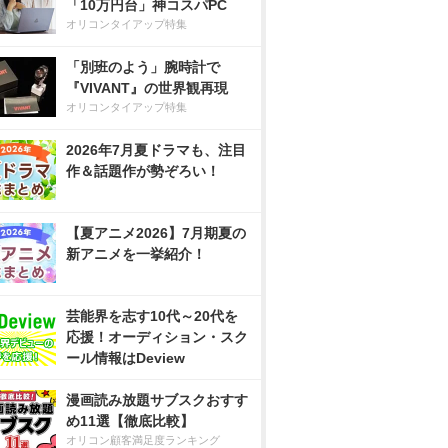
「10万円台」神コスパPC
オリコンタイアップ特集
「別班のよう」腕時計で
『VIVANT』の世界観再現
オリコンタイアップ特集
2026年7月夏ドラマも、注目
作＆話題作が勢ぞろい！
【夏アニメ2026】7月期夏の
新アニメを一挙紹介！
芸能界を志す10代～20代を
応援！オーディション・スク
ール情報はDeview
漫画読み放題サブスクおすす
め11選【徹底比較】
オリコン顧客満足度ランキング