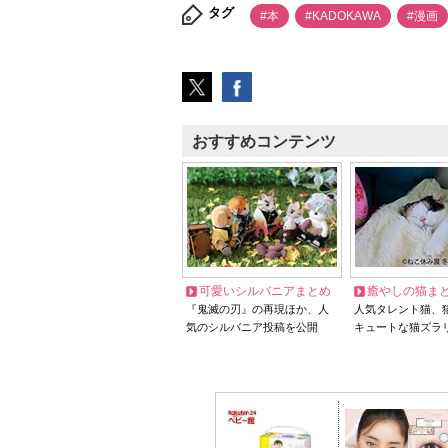
タグ
#本
#KADOKAWA
#漫画
おすすめコンテンツ
可愛いシルバニアまとめ
癒やしの猫ま
『鬼滅の刃』の再現ほか、人
人気タレント猫、
気のシルバニア投稿を公開
キュートな猫ズラ