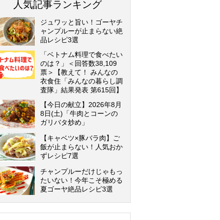
人気記事ランキング
ジュワッと旨い！ゴーヤチ
ャンプルーが止まらない絶
品レシピ3選
「ベトナム料理で食べたい
のは？」＜回答数38,109
票＞【教えて！ みんなの
衣食住「みんなの暮らし調
査隊」結果発表 第615回】
【今日の献立】2026年8月
8日(土)「牛肉とコーンの
ガリバタ炒め」
【キャベツ×豚バラ肉】ご
飯が止まらない！人気おか
ずレシピ7選
チャンプルーだけじゃもっ
たいない！今年こそ極める
夏ゴーヤ絶品レシピ3選