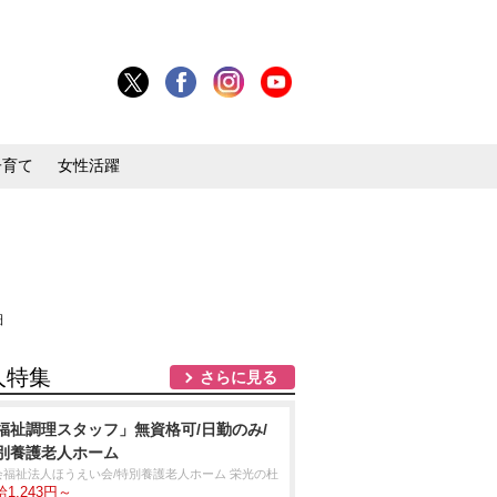
子育て
女性活躍
細
人特集
さらに見る
福祉調理スタッフ」無資格可/日勤のみ/
別養護老人ホーム
会福祉法人ほうえい会/特別養護老人ホーム 栄光の杜
1,243円～