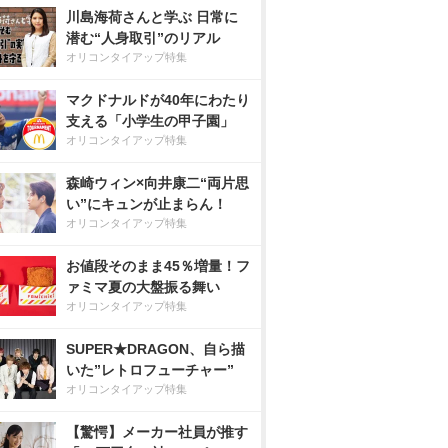
川島海荷さんと学ぶ 日常に
潜む“人身取引”のリアル
オリコンタイアップ特集
マクドナルドが40年にわたり
支える「小学生の甲子園」
オリコンタイアップ特集
森崎ウィン×向井康二“両片思
い”にキュンが止まらん！
オリコンタイアップ特集
お値段そのまま45％増量！フ
ァミマ夏の大盤振る舞い
オリコンタイアップ特集
SUPER★DRAGON、自ら描
いた”レトロフューチャー”
オリコンタイアップ特集
【驚愕】メーカー社員が推す