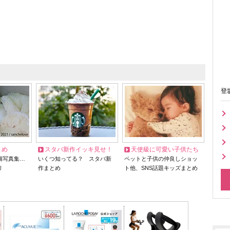
登
とめ
スタバ新作イッキ見せ！
天使級に可愛い子供たち
猫写真集…
いくつ知ってる？ スタバ新
ペットと子供の仲良しショッ
リ
作まとめ
ト他、SNS話題キッズまとめ