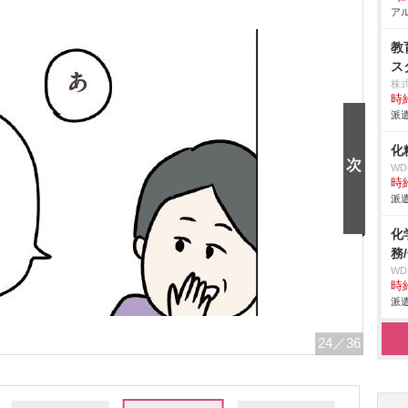
アル
教
ス
株
時給
派遣
化
W
時給
派遣
化
務
W
時給
派遣
24
／36