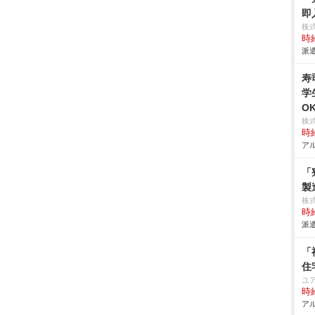
即
株
時給
派遣
寿
学
O
株
時給
アル
「
製
株
時給
派遣
「
住
ユ
時給
アル