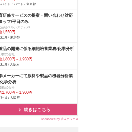
バイト・パート / 東京都
育研修サービスの提案・問い合わせ対応
タッフ/平日のみ
式会社ベルシステム24
1,550円
社員 / 東京都
粧品の開発に係る細胞培養業務/化学分析
DB株式会社
1,800円～1,950円
社員 / 大阪府
学メーカーにて原料や製品の機器分析業
/化学分析
DB株式会社
1,700円～1,900円
社員 / 大阪府
続きはこちら
sponsored by 求人ボックス