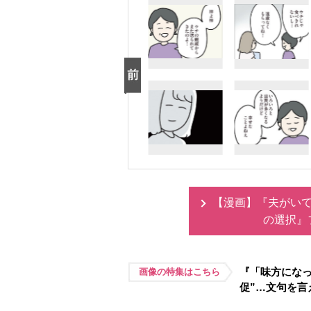
【漫画】『夫がいて
の選択』
『「味方になっ
画像の特集はこちら
促”…文句を言