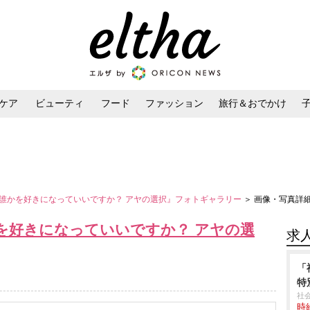
ケア
ビューティ
フード
ファッション
旅行＆おでかけ
ンケア
ダイエット・ボディケア
ヘアスタイル・ヘアアレンジ
誰かを好きになっていいですか？ アヤの選択』フォトギャラリー
＞ 画像・写真詳
を好きになっていいですか？ アヤの選
求
「
特
社
時給