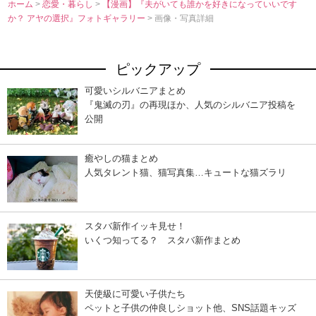
ホーム
>
恋愛・暮らし
>
【漫画】『夫がいても誰かを好きになっていいです
か？ アヤの選択』フォトギャラリー
> 画像・写真詳細
ピックアップ
可愛いシルバニアまとめ
『鬼滅の刃』の再現ほか、人気のシルバニア投稿を
公開
癒やしの猫まとめ
人気タレント猫、猫写真集…キュートな猫ズラリ
スタバ新作イッキ見せ！
いくつ知ってる？ スタバ新作まとめ
天使級に可愛い子供たち
ペットと子供の仲良しショット他、SNS話題キッズ