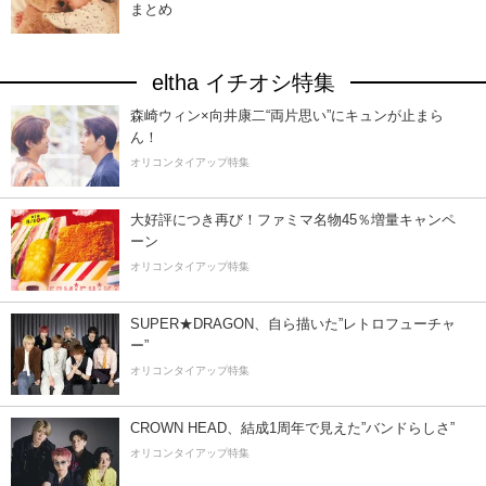
まとめ
eltha イチオシ特集
森崎ウィン×向井康二“両片思い”にキュンが止まら
ん！
オリコンタイアップ特集
大好評につき再び！ファミマ名物45％増量キャンペ
ーン
オリコンタイアップ特集
SUPER★DRAGON、自ら描いた”レトロフューチャ
ー”
オリコンタイアップ特集
CROWN HEAD、結成1周年で見えた”バンドらしさ”
オリコンタイアップ特集