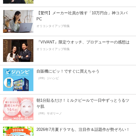
【驚愕】メーカー社員が推す「10万円台」神コスパ
PC
オリコンタイアップ特集
『VIVANT』限定ウオッチ、プロデューサーの感想は
オリコンタイアップ特集
自販機にピッ！ですぐに買えちゃう
（PR）ジハンピ
朝1分貼るだけ！ミルクピールで一日中ずっとうるツ
ヤ肌
（PR）サボリーノ
2026年7月夏ドラマも、注目作＆話題作が勢ぞろい！