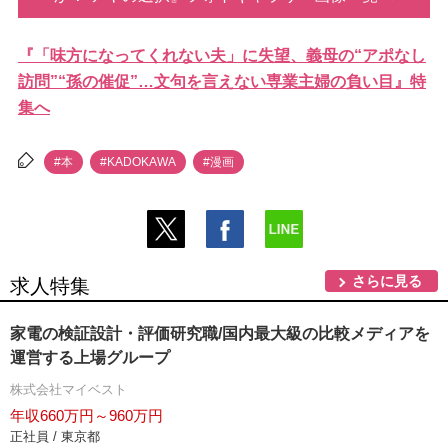
『「味方になってくれない夫」に失望、義母の“アポなし
訪問”“孫の催促”…文句を言えない専業主婦の負い目』特
集へ
#本
#KADOKAWA
#漫画
さらに見る
求人特集
家電の検証設計・評価研究職/国内最大級の比較メディアを
運営する上場グループ
株式会社マイベスト
年収660万円～960万円
正社員 / 東京都