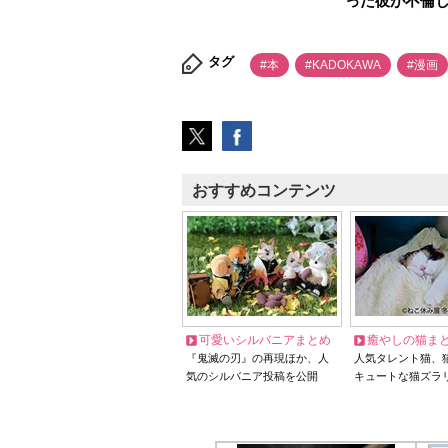
った彼が不倫
タグ
#本
#KADOKAWA
#漫画
おすすめコンテンツ
可愛いシルバニアまとめ
癒やしの猫ま
『鬼滅の刃』の再現ほか、人
人気タレント猫、
気のシルバニア投稿を公開
キュートな猫ズラ