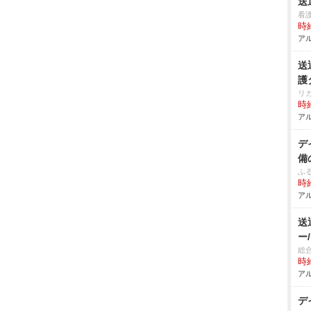
送
看
時給
アル
送
護
リ
時給
アル
デ
備
ふ
時給
アル
送
ー
総
時給
アル
デ