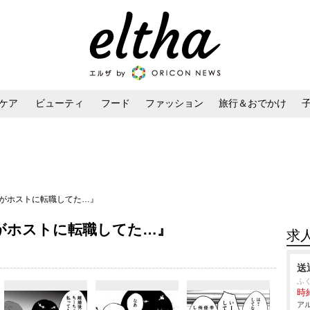
ケア
ビューティ
フード
ファッション
旅行＆おでかけ
ンケア
ダイエット・ボディケア
ヘアスタイル・ヘアアレンジ
夫がホストに転職してた…』
がホストに転職してた…』
求
送
ふ
時給
アル