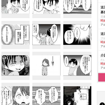
送
募
児
時給
アル
送
ブ
時給
アル
介
た
時給
アル