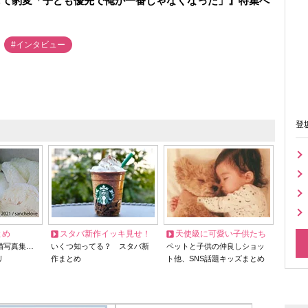
して豹変「子ども優先で俺が一番じゃなくなった」』特集へ
#インタビュー
登
とめ
スタバ新作イッキ見せ！
天使級に可愛い子供たち
猫写真集…
いくつ知ってる？ スタバ新
ペットと子供の仲良しショッ
リ
作まとめ
ト他、SNS話題キッズまとめ