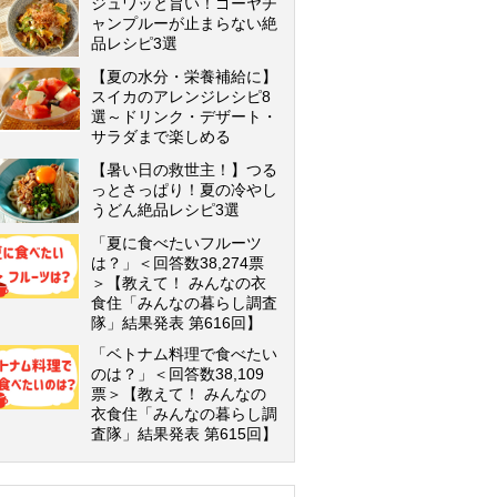
ジュワッと旨い！ゴーヤチ
ャンプルーが止まらない絶
品レシピ3選
【夏の水分・栄養補給に】
スイカのアレンジレシピ8
選～ドリンク・デザート・
サラダまで楽しめる
【暑い日の救世主！】つる
っとさっぱり！夏の冷やし
うどん絶品レシピ3選
「夏に食べたいフルーツ
は？」＜回答数38,274票
＞【教えて！ みんなの衣
食住「みんなの暮らし調査
隊」結果発表 第616回】
「ベトナム料理で食べたい
のは？」＜回答数38,109
票＞【教えて！ みんなの
衣食住「みんなの暮らし調
査隊」結果発表 第615回】