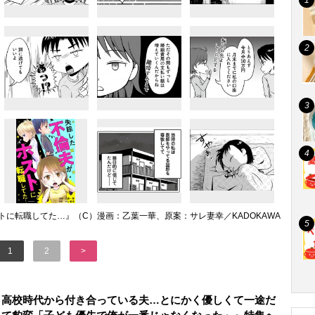
トに転職してた…』（C）漫画：乙葉一華、原案：サレ妻幸／KADOKAWA
1
2
>
】高校時代から付き合っている夫…とにかく優しくて一途だ