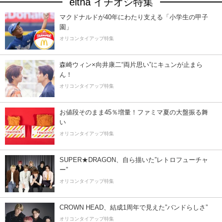
eltha イチオシ特集
マクドナルドが40年にわたり支える「小学生の甲子
園」
オリコンタイアップ特集
森崎ウィン×向井康二“両片思い”にキュンが止まら
ん！
オリコンタイアップ特集
お値段そのまま45％増量！ファミマ夏の大盤振る舞
い
オリコンタイアップ特集
SUPER★DRAGON、自ら描いた”レトロフューチャ
ー”
オリコンタイアップ特集
CROWN HEAD、結成1周年で見えた”バンドらしさ”
オリコンタイアップ特集