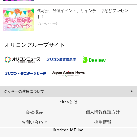
試写会、登壇イベント、サインチェキなどプレゼン
ト！
プレゼント特集
オリコングループサイト
クッキーの使用について
このサイトでは Cookie を使用して、ユーザーに合わせたコンテンツや広告の
elthaとは
表示、ソーシャル メディア機能の提供、広告の表示回数やクリック数の測定を
会社概要
個人情報保護方針
行っています。
また、ユーザーによるサイトの利用状況についても情報を収集し、ソーシャル
お問い合わせ
採用情報
メディアや広告配信、データ解析の各パートナーに提供しています。
各パートナーは、この情報とユーザーが各パートナーに提供した他の情報や、
© oricon ME inc.
ユーザーが各パートナーのサービスを使用したときに収集した他の情報を組み