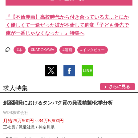
『【不倫漫画】高校時代から付き合っている夫…とにか
く優しくて一途だった彼が不倫して豹変「子ども優先で
俺が一番じゃなくなった」』特集へ
#本
#KADOKAWA
#漫画
#インタビュー
さらに見る
求人特集
創薬開発におけるタンパク質の発現精製/化学分析
WDB株式会社
月給29万900円～34万5,900円
正社員 / 派遣社員 / 神奈川県