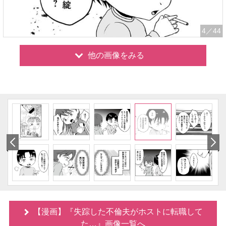
4
／44
他の画像をみる
【漫画】『失踪した不倫夫がホストに転職して
た…』画像一覧へ