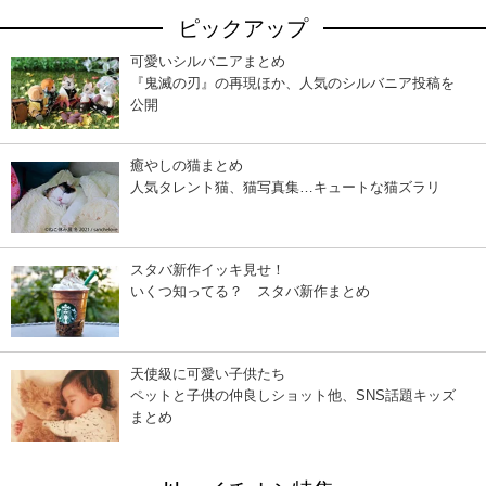
ピックアップ
可愛いシルバニアまとめ
『鬼滅の刃』の再現ほか、人気のシルバニア投稿を
公開
癒やしの猫まとめ
人気タレント猫、猫写真集…キュートな猫ズラリ
スタバ新作イッキ見せ！
いくつ知ってる？ スタバ新作まとめ
天使級に可愛い子供たち
ペットと子供の仲良しショット他、SNS話題キッズ
まとめ