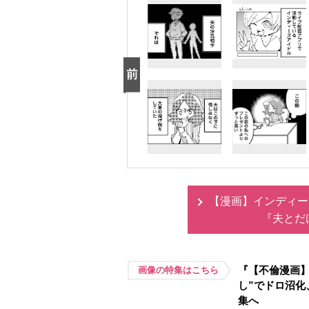
【漫画】インディー
『夫とだ
『【不倫漫画】
画像の特集はこちら
し”でドロ沼
集へ