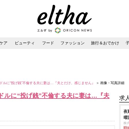
ケア
ビューティ
フード
ファッション
旅行＆おでかけ
ンケア
ダイエット・ボディケア
ヘアスタイル・ヘアアレンジ
ドルに“投げ銭”不倫する夫に妻は…『夫とだけ、感じません』
＞ 画像・写真詳細
ドルに“投げ銭”不倫する夫に妻は…『夫
求
夜
曜
株
時給