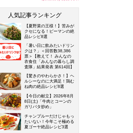
人気記事ランキング
【夏野菜の王様！】苦みが
クセになる！ピーマンの絶
品レシピ8選
「暑い日に飲みたいドリン
クは？」＜回答数38,386
票＞【教えて！ みんなの
衣食住「みんなの暮らし調
査隊」結果発表 第614回】
【驚きのやわらかさ！】ヘ
ルシーなのに大満足！鶏む
ね肉の絶品レシピ8選
【今日の献立】2026年8月
8日(土)「牛肉とコーンの
ガリバタ炒め」
チャンプルーだけじゃもっ
たいない！今年こそ極める
夏ゴーヤ絶品レシピ3選