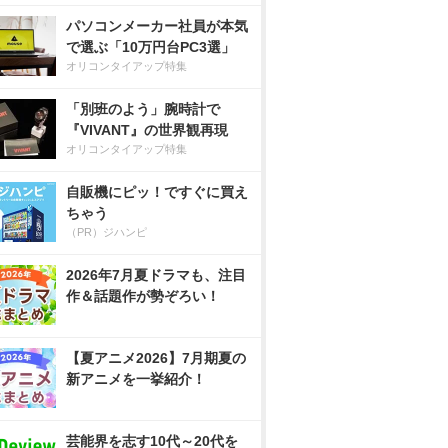
パソコンメーカー社員が本気
で選ぶ「10万円台PC3選」
オリコンタイアップ特集
「別班のよう」腕時計で
『VIVANT』の世界観再現
オリコンタイアップ特集
自販機にピッ！ですぐに買え
ちゃう
（PR）ジハンピ
2026年7月夏ドラマも、注目
作＆話題作が勢ぞろい！
【夏アニメ2026】7月期夏の
新アニメを一挙紹介！
芸能界を志す10代～20代を