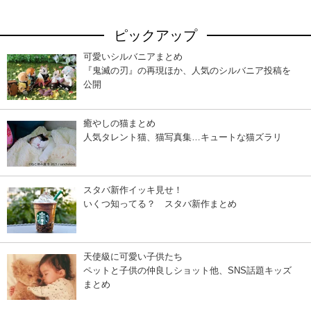
ピックアップ
可愛いシルバニアまとめ
『鬼滅の刃』の再現ほか、人気のシルバニア投稿を
公開
癒やしの猫まとめ
人気タレント猫、猫写真集…キュートな猫ズラリ
スタバ新作イッキ見せ！
いくつ知ってる？ スタバ新作まとめ
天使級に可愛い子供たち
ペットと子供の仲良しショット他、SNS話題キッズ
まとめ