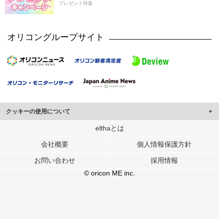
プレゼント特集
オリコングループサイト
クッキーの使用について
このサイトでは Cookie を使用して、ユーザーに合わせたコンテンツや広告の
elthaとは
表示、ソーシャル メディア機能の提供、広告の表示回数やクリック数の測定を
会社概要
個人情報保護方針
行っています。
また、ユーザーによるサイトの利用状況についても情報を収集し、ソーシャル
お問い合わせ
採用情報
メディアや広告配信、データ解析の各パートナーに提供しています。
各パートナーは、この情報とユーザーが各パートナーに提供した他の情報や、
© oricon ME inc.
ユーザーが各パートナーのサービスを使用したときに収集した他の情報を組み
合わせて使用することがあります。