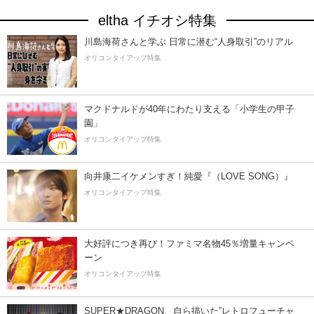
eltha イチオシ特集
川島海荷さんと学ぶ 日常に潜む“人身取引”のリアル
オリコンタイアップ特集
マクドナルドが40年にわたり支える「小学生の甲子
園」
オリコンタイアップ特集
向井康二イケメンすぎ！純愛『（LOVE SONG）』
オリコンタイアップ特集
大好評につき再び！ファミマ名物45％増量キャンペ
ーン
オリコンタイアップ特集
SUPER★DRAGON、自ら描いた”レトロフューチャ