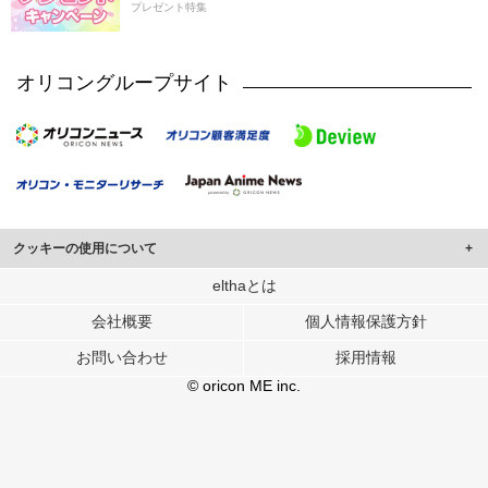
プレゼント特集
オリコングループサイト
クッキーの使用について
このサイトでは Cookie を使用して、ユーザーに合わせたコンテンツや広告の
elthaとは
表示、ソーシャル メディア機能の提供、広告の表示回数やクリック数の測定を
会社概要
個人情報保護方針
行っています。
また、ユーザーによるサイトの利用状況についても情報を収集し、ソーシャル
お問い合わせ
採用情報
メディアや広告配信、データ解析の各パートナーに提供しています。
各パートナーは、この情報とユーザーが各パートナーに提供した他の情報や、
© oricon ME inc.
ユーザーが各パートナーのサービスを使用したときに収集した他の情報を組み
合わせて使用することがあります。