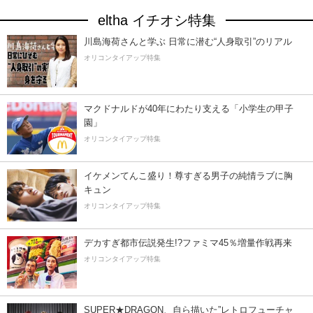
eltha イチオシ特集
川島海荷さんと学ぶ 日常に潜む“人身取引”のリアル
オリコンタイアップ特集
マクドナルドが40年にわたり支える「小学生の甲子
園」
オリコンタイアップ特集
イケメンてんこ盛り！尊すぎる男子の純情ラブに胸
キュン
オリコンタイアップ特集
デカすぎ都市伝説発生!?ファミマ45％増量作戦再来
オリコンタイアップ特集
SUPER★DRAGON、自ら描いた”レトロフューチャ