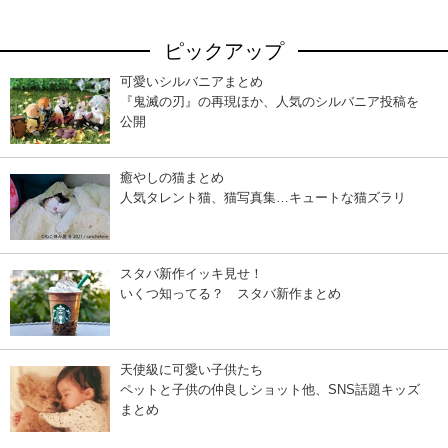
ピックアップ
可愛いシルバニアまとめ
『鬼滅の刃』の再現ほか、人気のシルバニア投稿を
公開
癒やしの猫まとめ
人気タレント猫、猫写真集…キュートな猫ズラリ
スタバ新作イッキ見せ！
いくつ知ってる？ スタバ新作まとめ
天使級に可愛い子供たち
ペットと子供の仲良しショット他、SNS話題キッズ
まとめ