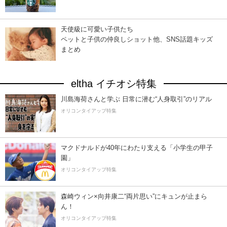
天使級に可愛い子供たち
ペットと子供の仲良しショット他、SNS話題キッズ
まとめ
eltha イチオシ特集
川島海荷さんと学ぶ 日常に潜む“人身取引”のリアル
オリコンタイアップ特集
マクドナルドが40年にわたり支える「小学生の甲子
園」
オリコンタイアップ特集
森崎ウィン×向井康二“両片思い”にキュンが止まら
ん！
オリコンタイアップ特集