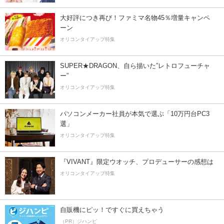
大好評につき再び！ファミマ名物45％増量キャンペ
ーン
オリコンタイアップ特集
SUPER★DRAGON、自ら描いた”レトロフューチャ
ー”
オリコンタイアップ特集
パソコンメーカー社員が本気で選ぶ「10万円台PC3
選」
オリコンタイアップ特集
『VIVANT』限定ウオッチ、プロデューサーの感想は
オリコンタイアップ特集
自販機にピッ！ですぐに買えちゃう
（PR）ジハンピ