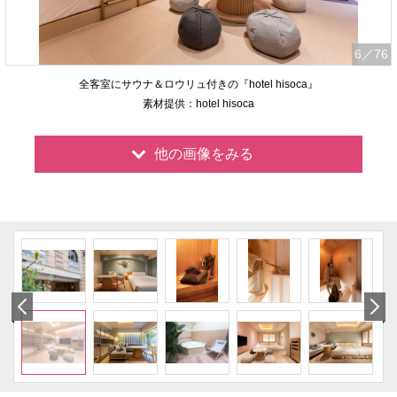
6
／76
全客室にサウナ＆ロウリュ付きの『hotel hisoca』
素材提供：hotel hisoca
他の画像をみる