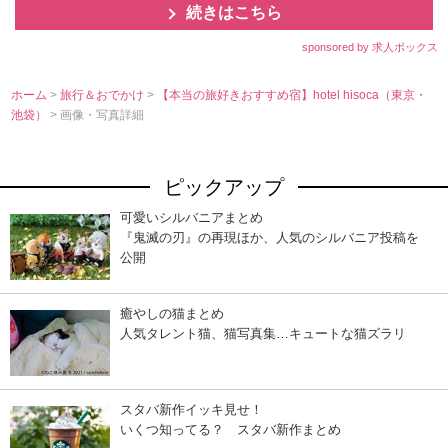
続きはこちら
sponsored by 求人ボックス
ホーム
>
旅行＆おでかけ
>
【本当の旅好きおすすめ宿】hotel hisoca（東京・
池袋）
> 画像・写真詳細
ピックアップ
可愛いシルバニアまとめ
『鬼滅の刃』の再現ほか、人気のシルバニア投稿を
公開
癒やしの猫まとめ
人気タレント猫、猫写真集…キュートな猫ズラリ
スタバ新作イッキ見せ！
いくつ知ってる？ スタバ新作まとめ