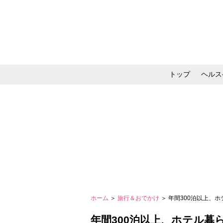
トップ
ヘルス
メイク・コスメ・スキ
ホーム
＞
旅行＆おでかけ
＞ 年間300泊以上、
年間300泊以上、ホテル暮