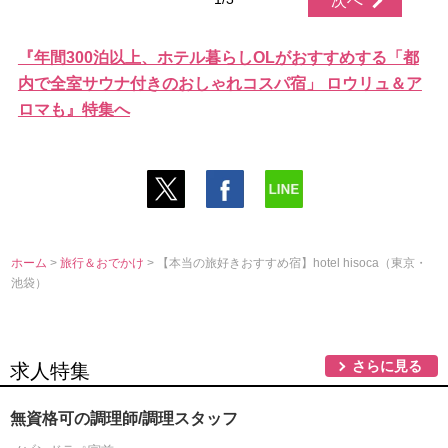
次へ
『年間300泊以上、ホテル暮らしOLがおすすめする「都
内で全室サウナ付きのおしゃれコスパ宿」 ロウリュ＆ア
ロマも』特集へ
ホーム
>
旅行＆おでかけ
> 【本当の旅好きおすすめ宿】hotel hisoca（東京・
池袋）
さらに見る
求人特集
無資格可の調理師/調理スタッフ