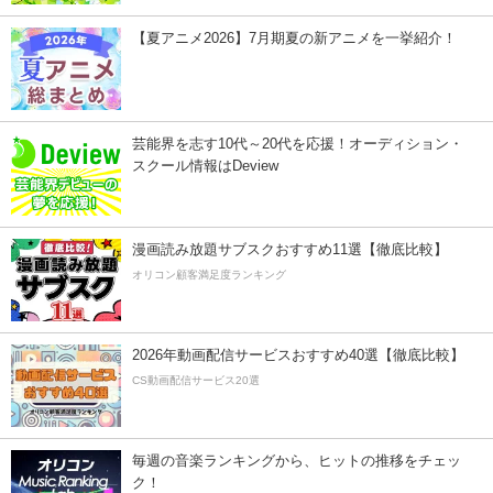
【夏アニメ2026】7月期夏の新アニメを一挙紹介！
芸能界を志す10代～20代を応援！オーディション・
スクール情報はDeview
漫画読み放題サブスクおすすめ11選【徹底比較】
オリコン顧客満足度ランキング
2026年動画配信サービスおすすめ40選【徹底比較】
CS動画配信サービス20選
毎週の音楽ランキングから、ヒットの推移をチェッ
ク！