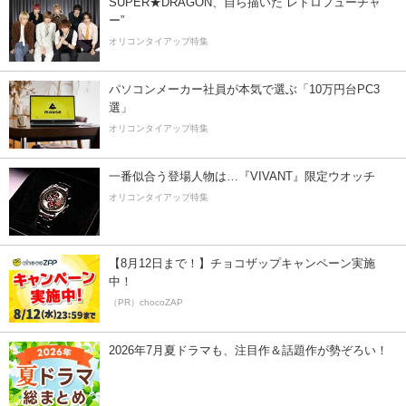
SUPER★DRAGON、自ら描いた”レトロフューチャ
ー”
オリコンタイアップ特集
パソコンメーカー社員が本気で選ぶ「10万円台PC3
選」
オリコンタイアップ特集
一番似合う登場人物は…『VIVANT』限定ウオッチ
オリコンタイアップ特集
【8月12日まで！】チョコザップキャンペーン実施
中！
（PR）chocoZAP
2026年7月夏ドラマも、注目作＆話題作が勢ぞろい！