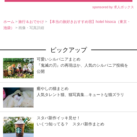
sponsored by 求人ボックス
ホーム
>
旅行＆おでかけ
>
【本当の旅好きおすすめ宿】hotel hisoca（東京・
池袋）
> 画像・写真詳細
ピックアップ
可愛いシルバニアまとめ
『鬼滅の刃』の再現ほか、人気のシルバニア投稿を
公開
癒やしの猫まとめ
人気タレント猫、猫写真集…キュートな猫ズラリ
スタバ新作イッキ見せ！
いくつ知ってる？ スタバ新作まとめ