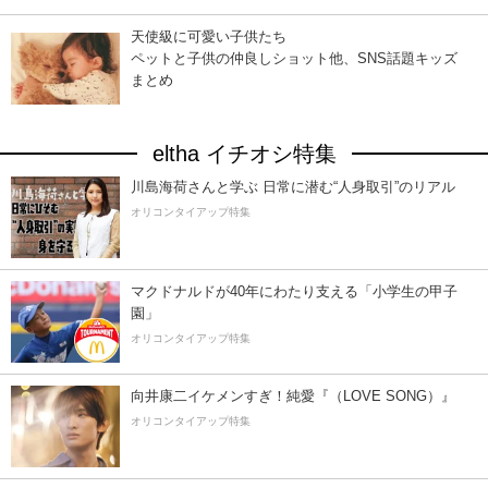
天使級に可愛い子供たち
ペットと子供の仲良しショット他、SNS話題キッズ
まとめ
eltha イチオシ特集
川島海荷さんと学ぶ 日常に潜む“人身取引”のリアル
オリコンタイアップ特集
マクドナルドが40年にわたり支える「小学生の甲子
園」
オリコンタイアップ特集
向井康二イケメンすぎ！純愛『（LOVE SONG）』
オリコンタイアップ特集