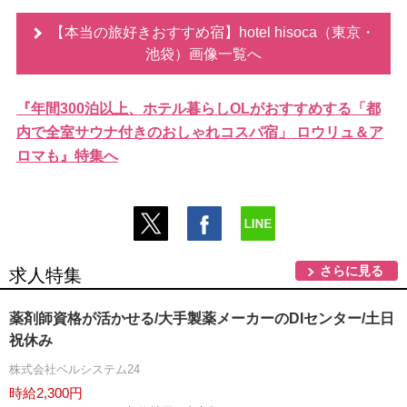
【本当の旅好きおすすめ宿】hotel hisoca（東京・
池袋）画像一覧へ
『年間300泊以上、ホテル暮らしOLがおすすめする「都
内で全室サウナ付きのおしゃれコスパ宿」 ロウリュ＆ア
ロマも』特集へ
さらに見る
求人特集
薬剤師資格が活かせる/大手製薬メーカーのDIセンター/土日
祝休み
株式会社ベルシステム24
時給2,300円