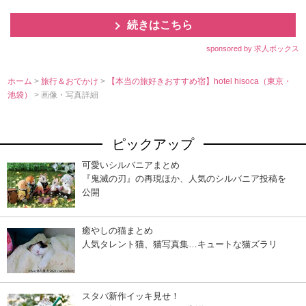
続きはこちら
sponsored by 求人ボックス
ホーム
>
旅行＆おでかけ
>
【本当の旅好きおすすめ宿】hotel hisoca（東京・
池袋）
> 画像・写真詳細
ピックアップ
可愛いシルバニアまとめ
『鬼滅の刃』の再現ほか、人気のシルバニア投稿を
公開
癒やしの猫まとめ
人気タレント猫、猫写真集…キュートな猫ズラリ
スタバ新作イッキ見せ！