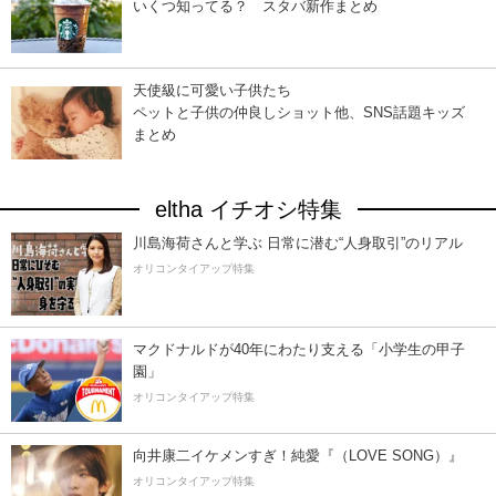
いくつ知ってる？ スタバ新作まとめ
天使級に可愛い子供たち
ペットと子供の仲良しショット他、SNS話題キッズ
まとめ
eltha イチオシ特集
川島海荷さんと学ぶ 日常に潜む“人身取引”のリアル
オリコンタイアップ特集
マクドナルドが40年にわたり支える「小学生の甲子
園」
オリコンタイアップ特集
向井康二イケメンすぎ！純愛『（LOVE SONG）』
オリコンタイアップ特集