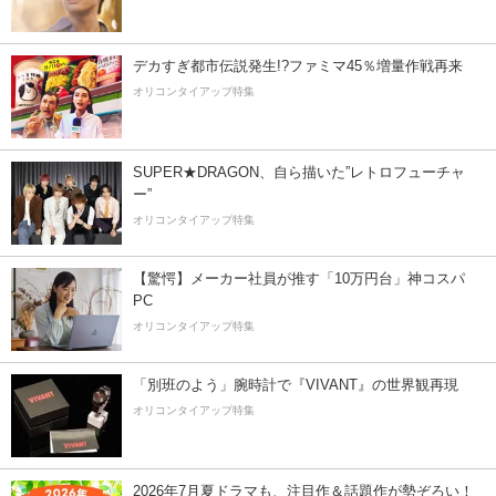
デカすぎ都市伝説発生!?ファミマ45％増量作戦再来
オリコンタイアップ特集
SUPER★DRAGON、自ら描いた”レトロフューチャ
ー”
オリコンタイアップ特集
【驚愕】メーカー社員が推す「10万円台」神コスパ
PC
オリコンタイアップ特集
「別班のよう」腕時計で『VIVANT』の世界観再現
オリコンタイアップ特集
2026年7月夏ドラマも、注目作＆話題作が勢ぞろい！