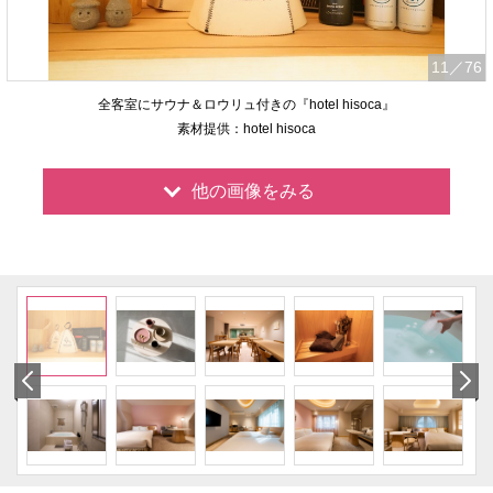
11
／76
全客室にサウナ＆ロウリュ付きの『hotel hisoca』
素材提供：hotel hisoca
他の画像をみる