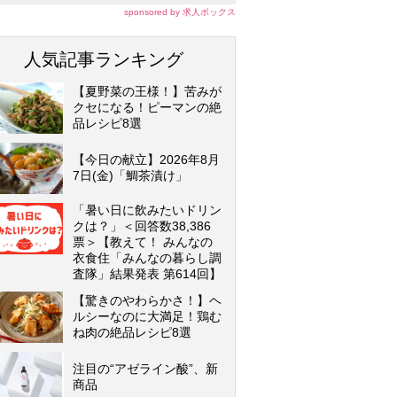
sponsored by 求人ボックス
人気記事ランキング
【夏野菜の王様！】苦みが
クセになる！ピーマンの絶
品レシピ8選
【今日の献立】2026年8月
7日(金)「鯛茶漬け」
「暑い日に飲みたいドリン
クは？」＜回答数38,386
票＞【教えて！ みんなの
衣食住「みんなの暮らし調
査隊」結果発表 第614回】
【驚きのやわらかさ！】ヘ
ルシーなのに大満足！鶏む
ね肉の絶品レシピ8選
注目の“アゼライン酸”、新
商品