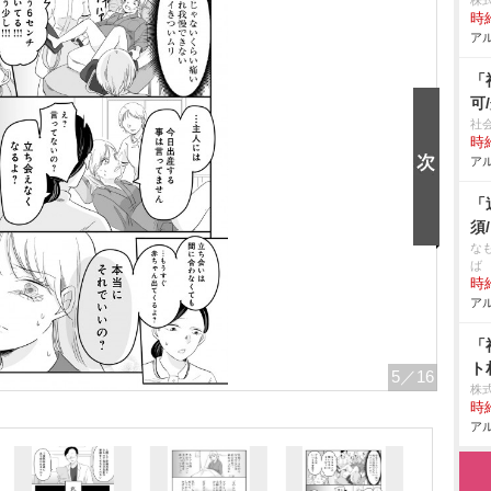
株式
時給
アル
「
可
社
時給
アル
「
須
な
ば
時給
アル
「
ト
5
／16
株
時給
アル