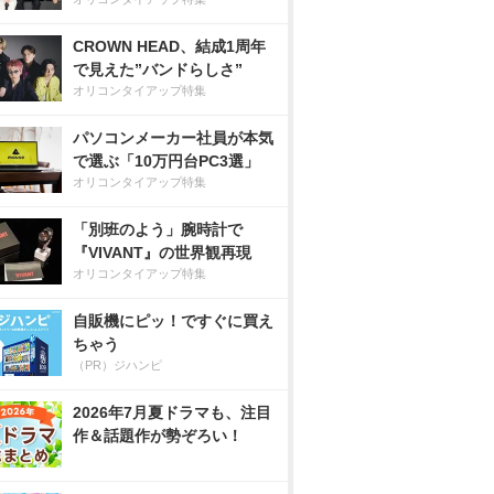
CROWN HEAD、結成1周年
で見えた”バンドらしさ”
オリコンタイアップ特集
パソコンメーカー社員が本気
で選ぶ「10万円台PC3選」
オリコンタイアップ特集
「別班のよう」腕時計で
『VIVANT』の世界観再現
オリコンタイアップ特集
自販機にピッ！ですぐに買え
ちゃう
（PR）ジハンピ
2026年7月夏ドラマも、注目
作＆話題作が勢ぞろい！