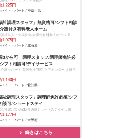
会社T.S.I/アンジェス相模原
1,225円
バイト・パート / 神奈川県
福祉調理スタッフ」無資格可/シフト相談
/介護付き有料老人ホーム
会福祉法人ノテ福祉会/介護付有料老人ホーム 天
1,075円
バイト・パート / 北海道
週3から可」調理スタッフ/調理師免許必
/シフト相談可/デイサービス
も介護サポート 有限会社/津島 ケアセンター まほろ
1,140円
バイト・パート / 愛知県
福祉調理スタッフ」調理師免許必須/シフ
相談可/ショートステイ
式会社SOYOKAZE/俊徳道ショートステイそよ風
1,177円
バイト・パート / 大阪府
続きはこちら