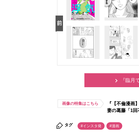
『臨月
『【不倫漫画】
画像の特集はこちら
妻の葛藤「1回
タグ
#インスタ発
#漫画