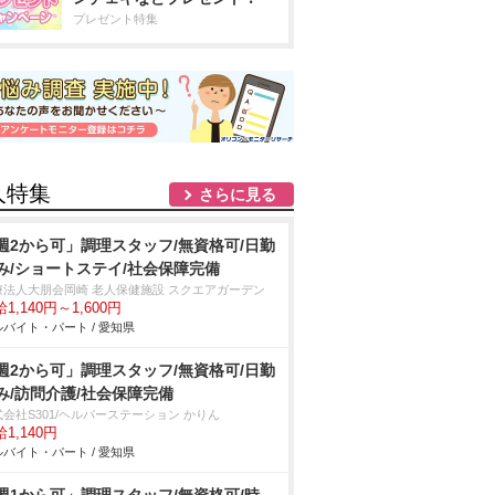
プレゼント特集
人特集
さらに見る
週2から可」調理スタッフ/無資格可/日勤
み/ショートステイ/社会保障完備
療法人大朋会岡崎 老人保健施設 スクエアガーデン
1,140円～1,600円
バイト・パート / 愛知県
週2から可」調理スタッフ/無資格可/日勤
み/訪問介護/社会保障完備
会社S301/ヘルパーステーション かりん
1,140円
バイト・パート / 愛知県