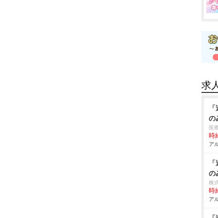
求
「
の
医
時給
アル
「
の
株式
時給
アル