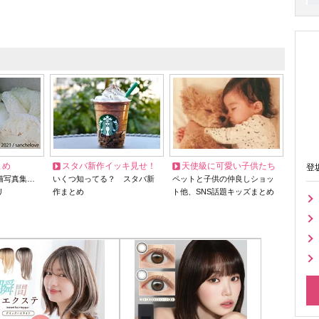
とめ
スタバ新作イッキ見せ！
天使級に可愛い子供たち
登
猫写真集…
いくつ知ってる？ スタバ新
ペットと子供の仲良しショッ
リ
作まとめ
ト他、SNS話題キッズまとめ