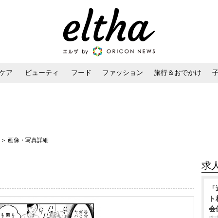
ケア
ビューティ
フード
ファッション
旅行＆おでかけ
ンケア
ダイエット・ボディケア
ヘアスタイル・ヘアアレンジ
』
＞ 画像・写真詳細
求
「
ト
会