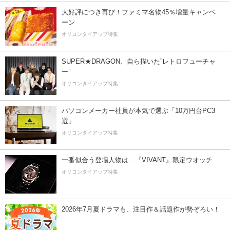
大好評につき再び！ファミマ名物45％増量キャンペ
ーン
オリコンタイアップ特集
SUPER★DRAGON、自ら描いた”レトロフューチャ
ー”
オリコンタイアップ特集
パソコンメーカー社員が本気で選ぶ「10万円台PC3
選」
オリコンタイアップ特集
一番似合う登場人物は…『VIVANT』限定ウオッチ
オリコンタイアップ特集
2026年7月夏ドラマも、注目作＆話題作が勢ぞろい！