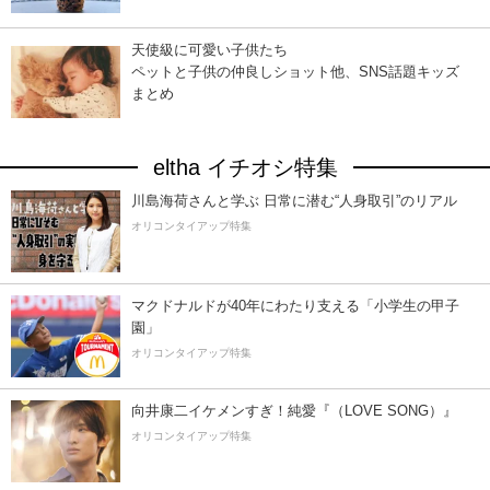
天使級に可愛い子供たち
ペットと子供の仲良しショット他、SNS話題キッズ
まとめ
eltha イチオシ特集
川島海荷さんと学ぶ 日常に潜む“人身取引”のリアル
オリコンタイアップ特集
マクドナルドが40年にわたり支える「小学生の甲子
園」
オリコンタイアップ特集
向井康二イケメンすぎ！純愛『（LOVE SONG）』
オリコンタイアップ特集