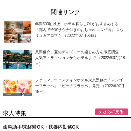
関連リンク
年間300泊以上、ホテル暮らしOLがおすすめする
「都内で全室サウナ付きのおしゃれコスパ宿」 ロウ
リュ＆アロマも （2022年07月06日）
風間俊介、夏のディズニーの楽しみ方を徹底調査
人気アトラクションからホテルまで （2022年07月18
日）
ファミマ、ウェスティンホテル東京監修の「マンゴ
ーフラッペ」「ピーチフラッペ」発売 （2022年07月
15日）
さらに見る
求人特集
歯科助手/未経験OK・扶養内勤務OK