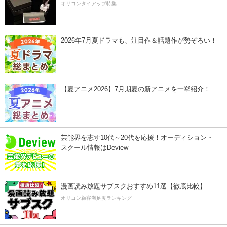
オリコンタイアップ特集
2026年7月夏ドラマも、注目作＆話題作が勢ぞろい！
【夏アニメ2026】7月期夏の新アニメを一挙紹介！
芸能界を志す10代～20代を応援！オーディション・
スクール情報はDeview
漫画読み放題サブスクおすすめ11選【徹底比較】
オリコン顧客満足度ランキング