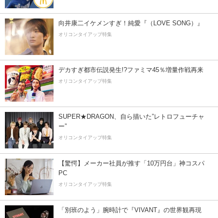
向井康二イケメンすぎ！純愛『（LOVE SONG）』
オリコンタイアップ特集
デカすぎ都市伝説発生!?ファミマ45％増量作戦再来
オリコンタイアップ特集
SUPER★DRAGON、自ら描いた”レトロフューチャ
ー”
オリコンタイアップ特集
【驚愕】メーカー社員が推す「10万円台」神コスパ
PC
オリコンタイアップ特集
「別班のよう」腕時計で『VIVANT』の世界観再現