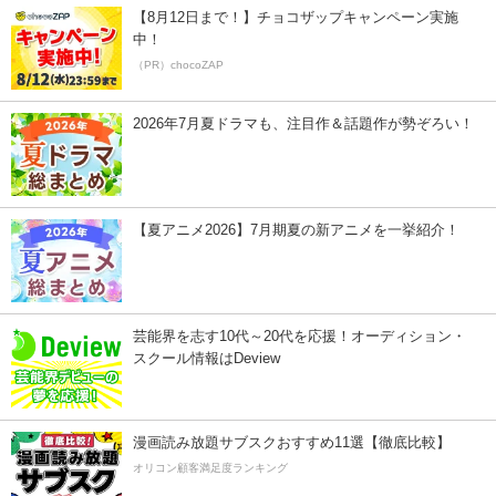
【8月12日まで！】チョコザップキャンペーン実施
中！
（PR）chocoZAP
2026年7月夏ドラマも、注目作＆話題作が勢ぞろい！
【夏アニメ2026】7月期夏の新アニメを一挙紹介！
芸能界を志す10代～20代を応援！オーディション・
スクール情報はDeview
漫画読み放題サブスクおすすめ11選【徹底比較】
オリコン顧客満足度ランキング