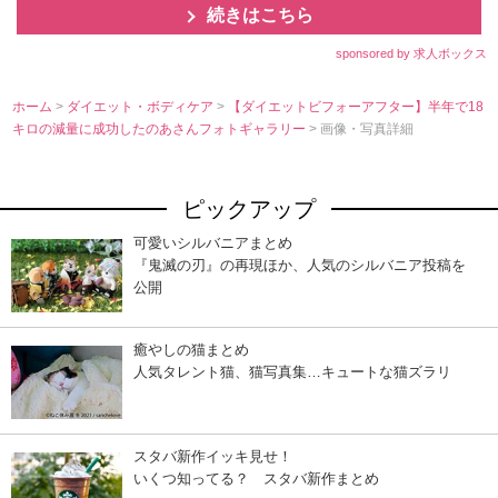
続きはこちら
sponsored by 求人ボックス
ホーム
>
ダイエット・ボディケア
>
【ダイエットビフォーアフター】半年で18
キロの減量に成功したのあさんフォトギャラリー
> 画像・写真詳細
ピックアップ
可愛いシルバニアまとめ
『鬼滅の刃』の再現ほか、人気のシルバニア投稿を
公開
癒やしの猫まとめ
人気タレント猫、猫写真集…キュートな猫ズラリ
スタバ新作イッキ見せ！
いくつ知ってる？ スタバ新作まとめ