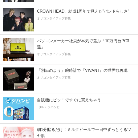
CROWN HEAD、結成1周年で見えた”バンドらしさ”
オリコンタイアップ特集
パソコンメーカー社員が本気で選ぶ「10万円台PC3
選」
オリコンタイアップ特集
「別班のよう」腕時計で『VIVANT』の世界観再現
オリコンタイアップ特集
自販機にピッ！ですぐに買えちゃう
（PR）ジハンピ
朝1分貼るだけ！ミルクピールで一日中ずっとうるツ
ヤ肌