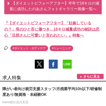
【ダイエットビフォーアフター】半年で18キロの減
量に成功したのあさんフォトギャラリー画像一覧へ
『【ダイエットビフォーアフター】「妊娠している
の？」母のひと言に傷つき…18キロ減量成功の秘訣は恋
心「旦那さんに可愛いと言われたい」』特集へ
#ダイエット・ボディケア
#トレーニング
さらに見る
求人特集
障がい者向け就労支援スタッフ/月残業平均10h以下/研修制
度あり/無資格・未経験OK
kotrio紹介品川支店