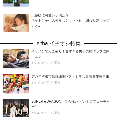
天使級に可愛い子供たち
ペットと子供の仲良しショット他、SNS話題キッズ
まとめ
eltha イチオシ特集
イケメンてんこ盛り！尊すぎる男子の純情ラブに胸
キュン
オリコンタイアップ特集
デカすぎ都市伝説発生!?ファミマ45％増量作戦再来
オリコンタイアップ特集
SUPER★DRAGON、自ら描いた”レトロフューチャ
ー”
オリコンタイアップ特集