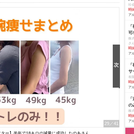
社
時給
アル
「
可
株
さ
時給
アル
「
サ
有
時給
アル
「
の
株
時給
アル
29
／41
ター】半年で18キロの減量に成功したのあさん