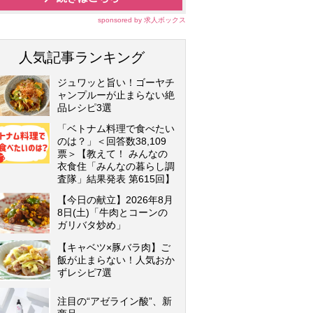
sponsored by 求人ボックス
人気記事ランキング
ジュワッと旨い！ゴーヤチ
ャンプルーが止まらない絶
品レシピ3選
「ベトナム料理で食べたい
のは？」＜回答数38,109
票＞【教えて！ みんなの
衣食住「みんなの暮らし調
査隊」結果発表 第615回】
【今日の献立】2026年8月
8日(土)「牛肉とコーンの
ガリバタ炒め」
【キャベツ×豚バラ肉】ご
飯が止まらない！人気おか
ずレシピ7選
注目の“アゼライン酸”、新