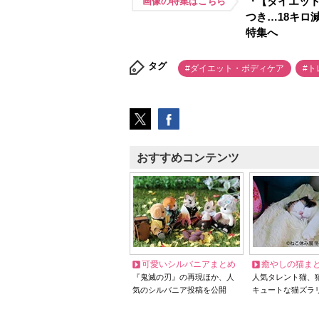
『【ダイエッ
画像の特集はこちら
つき…18キロ
特集へ
タグ
#ダイエット・ボディケア
#ト
おすすめコンテンツ
可愛いシルバニアまとめ
癒やしの猫ま
『鬼滅の刃』の再現ほか、人
人気タレント猫、
気のシルバニア投稿を公開
キュートな猫ズラ