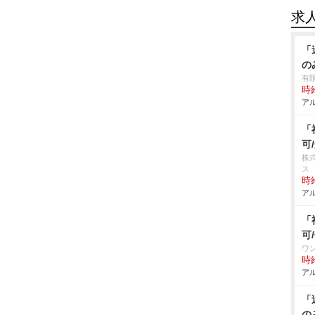
求
「
の
有
時給
アル
「
可
株
ス
時給
アル
「
可
ワ
時給
アル
「
の