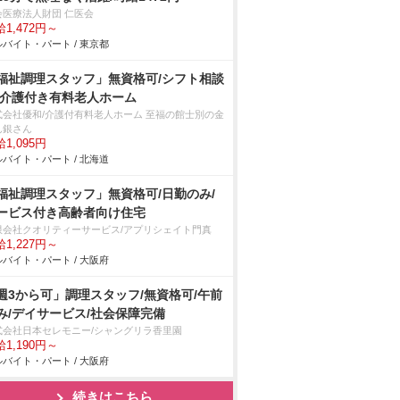
会医療法人財団 仁医会
1,472円～
バイト・パート / 東京都
福祉調理スタッフ」無資格可/シフト相談
/介護付き有料老人ホーム
式会社優和/介護付有料老人ホーム 至福の館士別の金
ん銀さん
1,095円
バイト・パート / 北海道
福祉調理スタッフ」無資格可/日勤のみ/
ービス付き高齢者向け住宅
限会社クオリティーサービス/アプリシェイト門真
1,227円～
バイト・パート / 大阪府
週3から可」調理スタッフ/無資格可/午前
み/デイサービス/社会保障完備
式会社日本セレモニー/シャングリラ香里園
1,190円～
バイト・パート / 大阪府
続きはこちら