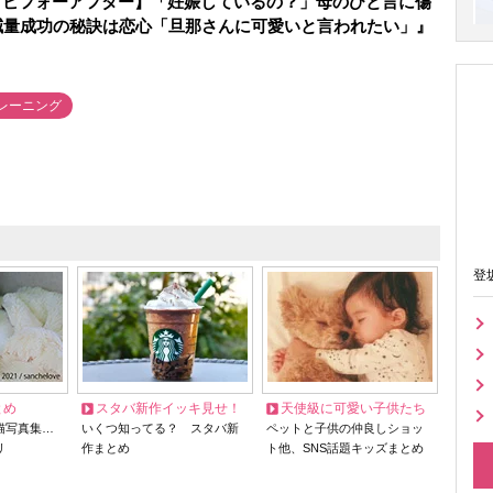
トビフォーアフター】「妊娠しているの？」母のひと言に傷
減量成功の秘訣は恋心「旦那さんに可愛いと言われたい」』
レーニング
登
とめ
スタバ新作イッキ見せ！
天使級に可愛い子供たち
猫写真集…
いくつ知ってる？ スタバ新
ペットと子供の仲良しショッ
リ
作まとめ
ト他、SNS話題キッズまとめ