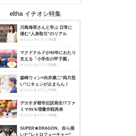
川島海荷さんと学ぶ 日常に
潜む“人身取引”のリアル
オリコンタイアップ特集
マクドナルドが40年にわたり
支える「小学生の甲子園」
オリコンタイアップ特集
森崎ウィン×向井康二“両片思
い”にキュンが止まらん！
オリコンタイアップ特集
デカすぎ都市伝説発生!?ファ
ミマ45％増量作戦再来
オリコンタイアップ特集
SUPER★DRAGON、自ら描
いた”レトロフューチャー”