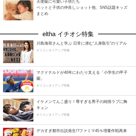
天使級に可愛い子供たち
ペットと子供の仲良しショット他、SNS話題キッズ
まとめ
eltha イチオシ特集
川島海荷さんと学ぶ 日常に潜む“人身取引”のリアル
オリコンタイアップ特集
マクドナルドが40年にわたり支える「小学生の甲子
園」
オリコンタイアップ特集
イケメンてんこ盛り！尊すぎる男子の純情ラブに胸
キュン
オリコンタイアップ特集
デカすぎ都市伝説発生!?ファミマ45％増量作戦再来