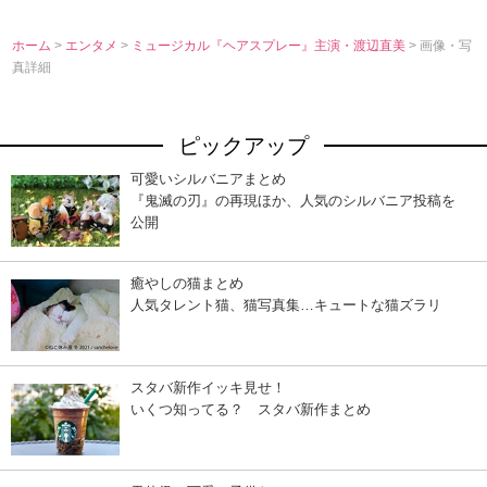
ホーム
>
エンタメ
>
ミュージカル『ヘアスプレー』主演・渡辺直美
> 画像・写
真詳細
ピックアップ
可愛いシルバニアまとめ
『鬼滅の刃』の再現ほか、人気のシルバニア投稿を
公開
癒やしの猫まとめ
人気タレント猫、猫写真集…キュートな猫ズラリ
スタバ新作イッキ見せ！
いくつ知ってる？ スタバ新作まとめ