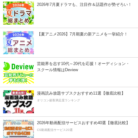
2026年7月夏ドラマも、注目作＆話題作が勢ぞろい！
【夏アニメ2026】7月期夏の新アニメを一挙紹介！
芸能界を志す10代～20代を応援！オーディション・
スクール情報はDeview
漫画読み放題サブスクおすすめ11選【徹底比較】
オリコン顧客満足度ランキング
2026年動画配信サービスおすすめ40選【徹底比較】
CS動画配信サービス20選