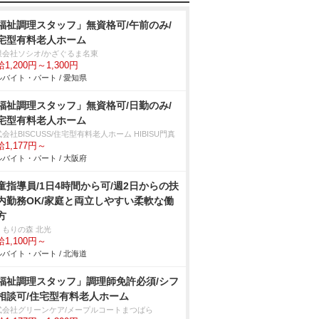
福祉調理スタッフ」無資格可/午前のみ/
宅型有料老人ホーム
限会社ソシオ/かざぐるま名東
1,200円～1,300円
バイト・パート / 愛知県
福祉調理スタッフ」無資格可/日勤のみ/
宅型有料老人ホーム
会社BISCUSS/住宅型有料老人ホーム HIBISU門真
1,177円～
バイト・パート / 大阪府
童指導員/1日4時間から可/週2日からの扶
内勤務OK/家庭と両立しやすい柔軟な働
方
くもりの森 北光
1,100円～
バイト・パート / 北海道
福祉調理スタッフ」調理師免許必須/シフ
相談可/住宅型有料老人ホーム
式会社グリーンケア/メープルコートまつばら