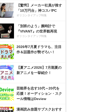
【驚愕】メーカー社員が推す
「10万円台」神コスパPC
オリコンタイアップ特集
「別班のよう」腕時計で
『VIVANT』の世界観再現
オリコンタイアップ特集
2026年7月夏ドラマも、注目
作＆話題作が勢ぞろい！
【夏アニメ2026】7月期夏の
新アニメを一挙紹介！
芸能界を志す10代～20代を
応援！オーディション・スク
ール情報はDeview
漫画読み放題サブスクおすす