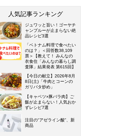
人気記事ランキング
ジュワッと旨い！ゴーヤチ
ャンプルーが止まらない絶
品レシピ3選
「ベトナム料理で食べたい
のは？」＜回答数38,109
票＞【教えて！ みんなの
衣食住「みんなの暮らし調
査隊」結果発表 第615回】
【今日の献立】2026年8月
8日(土)「牛肉とコーンの
ガリバタ炒め」
【キャベツ×豚バラ肉】ご
飯が止まらない！人気おか
ずレシピ7選
注目の“アゼライン酸”、新
商品