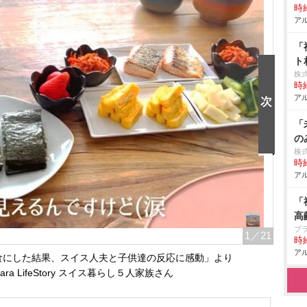
時給
アル
「
ト
株
時給
アル
「
の
株
時給
アル
「
高
プ
1
／21
時給
アル
食にした結果、スイス人夫と子供達の反応に感動」より
ara LifeStory スイス暮らし５人家族さん