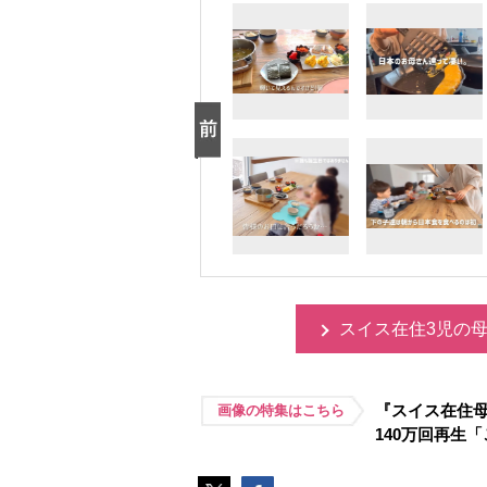
スイス在住3児の
『スイス在住
画像の特集はこちら
140万回再生