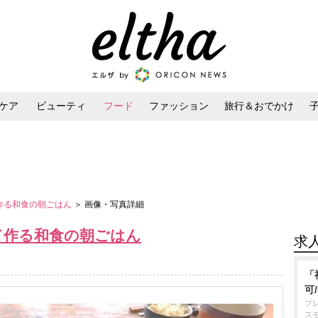
ケア
ビューティ
フード
ファッション
旅行＆おでかけ
ンケア
ダイエット・ボディケア
ヘアスタイル・ヘアアレンジ
作る和食の朝ごはん
＞ 画像・写真詳細
て作る和食の朝ごはん
求
「
可
プ
ス