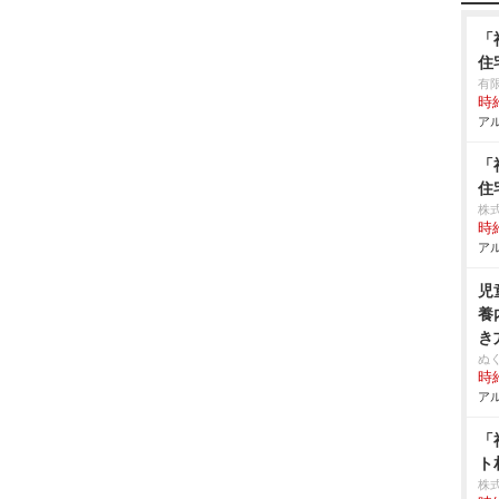
「
住
有
時給
アル
「
住
株式
時給
アル
児
養
き
ぬ
時給
アル
「
ト
株