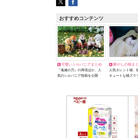
おすすめコンテンツ
可愛いシルバニアまとめ
癒やしの猫ま
『鬼滅の刃』の再現ほか、人
人気タレント猫、
気のシルバニア投稿を公開
キュートな猫ズラ