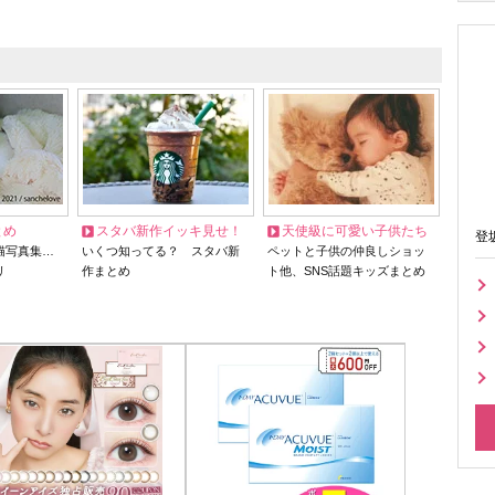
とめ
スタバ新作イッキ見せ！
天使級に可愛い子供たち
登
猫写真集…
いくつ知ってる？ スタバ新
ペットと子供の仲良しショッ
リ
作まとめ
ト他、SNS話題キッズまとめ