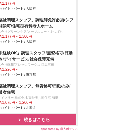
1,177円
バイト・パート / 大阪府
福祉調理スタッフ」調理師免許必須/シフ
相談可/住宅型有料老人ホーム
式会社グリーンケア/メープルコートまつばら
1,177円～1,300円
バイト・パート / 大阪府
未経験OK」調理スタッフ/無資格可/日勤
み/デイサービス/社会保障完備
式会社颯花/アレッジワークス 目黒三田
1,226円～
バイト・パート / 東京都
福祉調理スタッフ」無資格可/日勤のみ/
齢者住宅
ライマリー 株式会社/高齢者共同住宅 和里
1,075円～1,200円
バイト・パート / 北海道
続きはこちら
sponsored by 求人ボックス