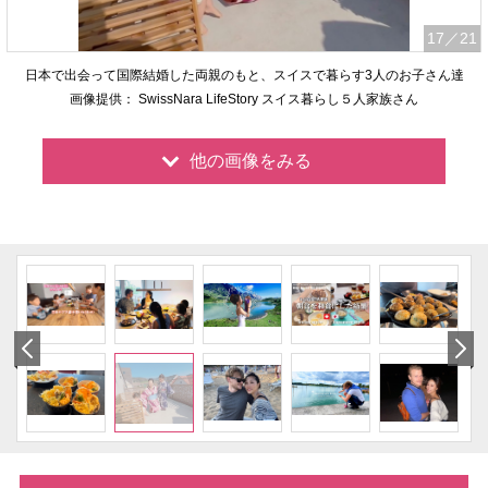
17
／21
日本で出会って国際結婚した両親のもと、スイスで暮らす3人のお子さん達
画像提供： SwissNara LifeStory スイス暮らし５人家族さん
他の画像をみる