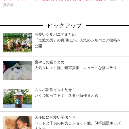
真詳細
ピックアップ
可愛いシルバニアまとめ
『鬼滅の刃』の再現ほか、人気のシルバニア投稿を
公開
癒やしの猫まとめ
人気タレント猫、猫写真集…キュートな猫ズラリ
スタバ新作イッキ見せ！
いくつ知ってる？ スタバ新作まとめ
天使級に可愛い子供たち
ペットと子供の仲良しショット他、SNS話題キッズ
まとめ