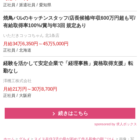
正社員 / 派遣社員 / 愛知県
焼鳥バルのキッチンスタッフ/店長候補/年収600万円超も可/
有給取得率100%/賞与年3回 規定あり
いただきコッコちゃん 北1条店
月給34万6,350円～45万5,000円
正社員 / 北海道
経験を活かして安定企業で「経理事務」資格取得支援」転
勤なし
澤機工株式会社
月給21万円～30万8,700円
正社員 / 大阪府
続きはこちら
sponsored by 求人ボックス
ホーム
>
グルメ
>
スイス在住3児の母が初めて作る和食の朝ごはん
> 画像・写