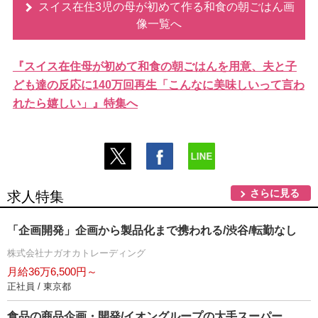
スイス在住3児の母が初めて作る和食の朝ごはん画
像一覧へ
『スイス在住母が初めて和食の朝ごはんを用意、夫と子
ども達の反応に140万回再生「こんなに美味しいって言わ
れたら嬉しい」』特集へ
さらに見る
求人特集
「企画開発」企画から製品化まで携われる/渋谷/転勤なし
株式会社ナガオカトレーディング
月給36万6,500円～
正社員 / 東京都
食品の商品企画・開発/イオングループの大手スーパー