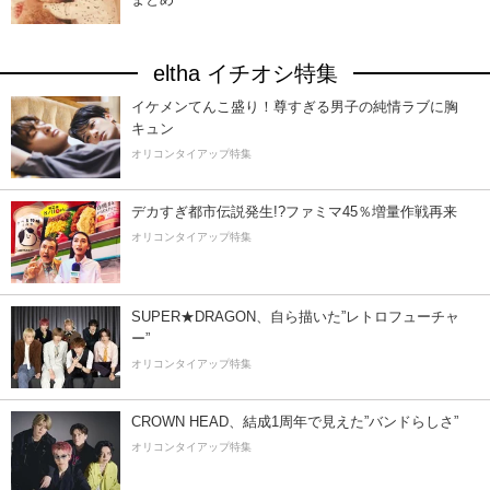
eltha イチオシ特集
イケメンてんこ盛り！尊すぎる男子の純情ラブに胸
キュン
オリコンタイアップ特集
デカすぎ都市伝説発生!?ファミマ45％増量作戦再来
オリコンタイアップ特集
SUPER★DRAGON、自ら描いた”レトロフューチャ
ー”
オリコンタイアップ特集
CROWN HEAD、結成1周年で見えた”バンドらしさ”
オリコンタイアップ特集