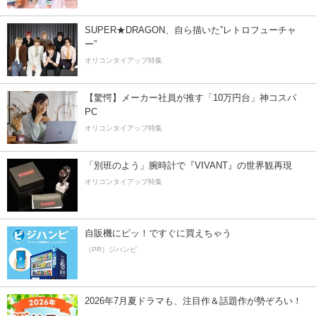
SUPER★DRAGON、自ら描いた”レトロフューチャ
ー”
オリコンタイアップ特集
【驚愕】メーカー社員が推す「10万円台」神コスパ
PC
オリコンタイアップ特集
「別班のよう」腕時計で『VIVANT』の世界観再現
オリコンタイアップ特集
自販機にピッ！ですぐに買えちゃう
（PR）ジハンピ
2026年7月夏ドラマも、注目作＆話題作が勢ぞろい！