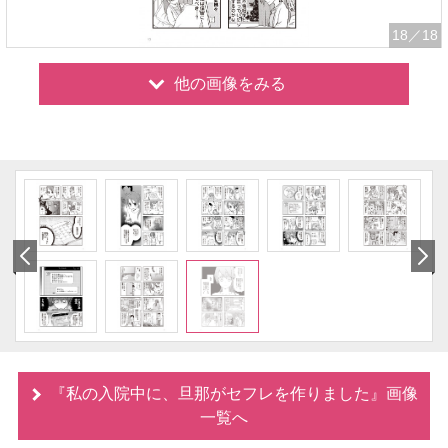
18
／18
他の画像をみる
『私の入院中に、旦那がセフレを作りました』画像
一覧へ