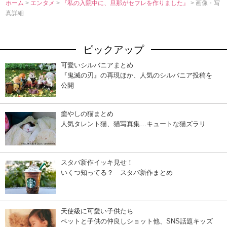
ホーム
>
エンタメ
>
『私の入院中に、旦那がセフレを作りました』
> 画像・写
真詳細
ピックアップ
可愛いシルバニアまとめ
『鬼滅の刃』の再現ほか、人気のシルバニア投稿を
公開
癒やしの猫まとめ
人気タレント猫、猫写真集…キュートな猫ズラリ
スタバ新作イッキ見せ！
いくつ知ってる？ スタバ新作まとめ
天使級に可愛い子供たち
ペットと子供の仲良しショット他、SNS話題キッズ