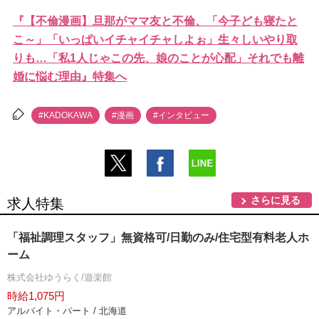
『【不倫漫画】旦那がママ友と不倫、「今子ども寝たと
こ～」「いっぱいイチャイチャしよぉ」生々しいやり取
りも…「私1人じゃこの先、娘のことが心配」それでも離
婚に悩む理由』特集へ
#KADOKAWA
#漫画
#インタビュー
さらに見る
求人特集
「福祉調理スタッフ」無資格可/日勤のみ/住宅型有料老人ホ
ーム
株式会社ゆうらく/遊楽館
時給1,075円
アルバイト・パート / 北海道