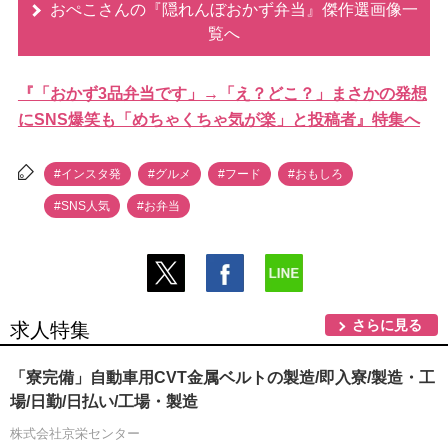
おぺこさんの『隠れんぼおかず弁当』傑作選画像一
覧へ
『「おかず3品弁当です」→「え？どこ？」まさかの発想
にSNS爆笑も「めちゃくちゃ気が楽」と投稿者』特集へ
#インスタ発
#グルメ
#フード
#おもしろ
#SNS人気
#お弁当
さらに見る
求人特集
「寮完備」自動車用CVT金属ベルトの製造/即入寮/製造・工
場/日勤/日払い/工場・製造
株式会社京栄センター