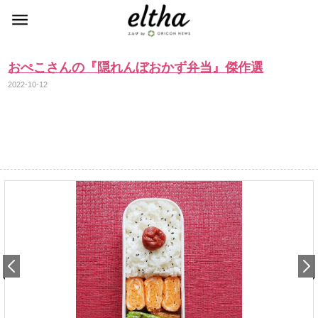
おぺこさんの『隠れんぼおかず弁当』傑作選
2022-10-12