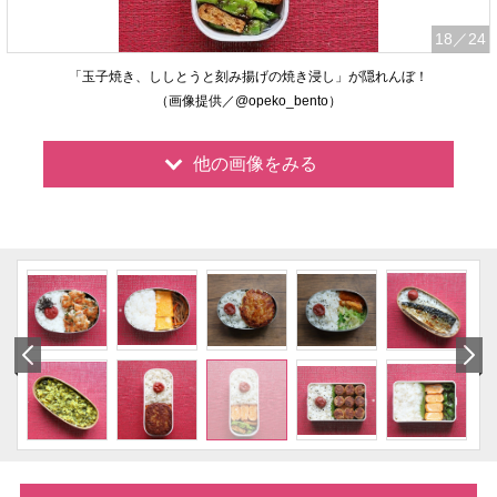
18
／24
「玉子焼き、ししとうと刻み揚げの焼き浸し」が隠れんぼ！
（画像提供／@opeko_bento）
他の画像をみる