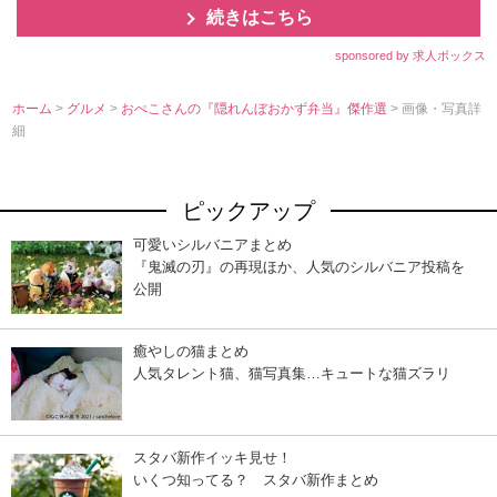
続きはこちら
sponsored by 求人ボックス
ホーム
>
グルメ
>
おぺこさんの『隠れんぼおかず弁当』傑作選
> 画像・写真詳
細
ピックアップ
可愛いシルバニアまとめ
『鬼滅の刃』の再現ほか、人気のシルバニア投稿を
公開
癒やしの猫まとめ
人気タレント猫、猫写真集…キュートな猫ズラリ
スタバ新作イッキ見せ！
いくつ知ってる？ スタバ新作まとめ