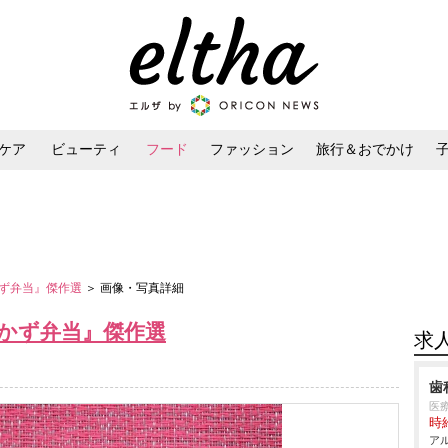
ケア
ビューティ
フード
ファッション
旅行＆おでかけ
ンケア
ダイエット・ボディケア
ヘアスタイル・ヘアアレンジ
ず弁当』傑作選
＞ 画像・写真詳細
かず弁当』傑作選
求
歯
医
時給
アル