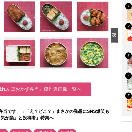
隠れんぼおかず弁当』傑作選画像一覧へ
弁当です」→「え？どこ？」まさかの発想にSNS爆笑も
ゃ気が楽」と投稿者』特集へ