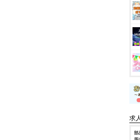
求
部
等