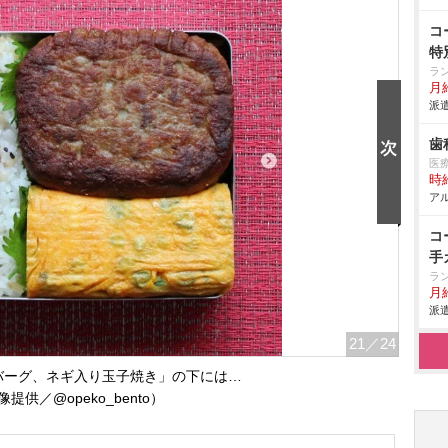
コ
特
ラ
月給
派遣
歯
医
時給
アル
コ
手
ラ
月給
派遣
21
／24
バーグ、ネギ入り玉子焼き」の下には…
提供／@opeko_bento）