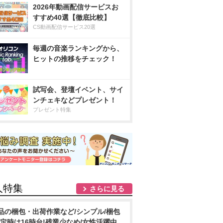
2026年動画配信サービスお
すすめ40選【徹底比較】
CS動画配信サービス20選
毎週の音楽ランキングから、
ヒットの推移をチェック！
試写会、登壇イベント、サイ
ンチェキなどプレゼント！
プレゼント特集
人特集
さらに見る
品の梱包・出荷作業など/シンプル/梱包
!定時は16時台!残業少なめ/女性活躍中