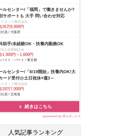
ールセンター/「福岡」で働きませんか?
別サポートも 大手 問い合わせ対応
ンスタッド株式会社
26万8,000円
社員 / 大阪府
科助手/未経験OK・扶養内勤務OK
療法人社団樹正会
1,300円～1,600円
バイト・パート / 東京都
ールセンター/「8/19開始」扶養内OK!大
カード受付@土日祝休×週3～
ンスタッド株式会社
19万7,000円
社員 / 北海道
続きはこちら
sponsored by 求人ボックス
人気記事ランキング