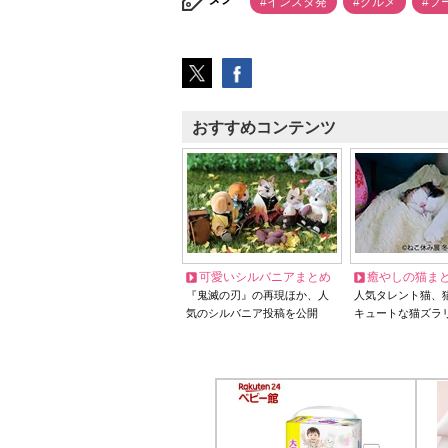
#インスタ発
#グルメ
#フ
おすすめコンテンツ
可愛いシルバニアまとめ
癒やしの猫ま
『鬼滅の刃』の再現ほか、人
人気タレント猫、
気のシルバニア投稿を公開
キュートな猫ズラ