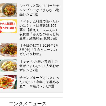
ジュワッと旨い！ゴーヤチ
ャンプルーが止まらない絶
品レシピ3選
「ベトナム料理で食べたい
のは？」＜回答数38,109
票＞【教えて！ みんなの
衣食住「みんなの暮らし調
査隊」結果発表 第615回】
【今日の献立】2026年8月
8日(土)「牛肉とコーンの
ガリバタ炒め」
【キャベツ×豚バラ肉】ご
飯が止まらない！人気おか
ずレシピ7選
チャンプルーだけじゃもっ
たいない！今年こそ極める
夏ゴーヤ絶品レシピ3選
エンタメニュース