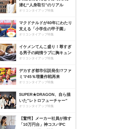
潜む“人身取引”のリアル
オリコンタイアップ特集
マクドナルドが40年にわたり
支える「小学生の甲子園」
オリコンタイアップ特集
イケメンてんこ盛り！尊すぎ
る男子の純情ラブに胸キュン
オリコンタイアップ特集
デカすぎ都市伝説発生!?ファ
ミマ45％増量作戦再来
オリコンタイアップ特集
SUPER★DRAGON、自ら描
いた”レトロフューチャー”
オリコンタイアップ特集
【驚愕】メーカー社員が推す
「10万円台」神コスパPC