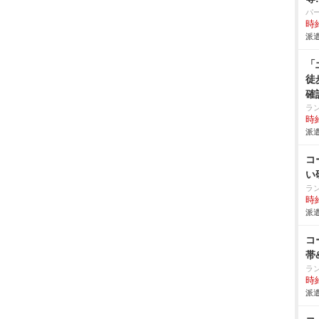
パ
時給
派遣
「
徒
確
ラ
時給
派遣
コ
い
ラ
時給
派遣
コ
帯
ラ
時給
派遣