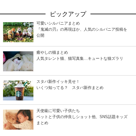
ピックアップ
可愛いシルバニアまとめ
『鬼滅の刃』の再現ほか、人気のシルバニア投稿を
公開
癒やしの猫まとめ
人気タレント猫、猫写真集…キュートな猫ズラリ
スタバ新作イッキ見せ！
いくつ知ってる？ スタバ新作まとめ
天使級に可愛い子供たち
ペットと子供の仲良しショット他、SNS話題キッズ
まとめ