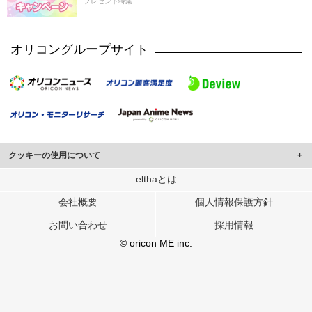
プレゼント特集
オリコングループサイト
クッキーの使用について
このサイトでは Cookie を使用して、ユーザーに合わせたコンテンツや広告の
elthaとは
表示、ソーシャル メディア機能の提供、広告の表示回数やクリック数の測定を
会社概要
個人情報保護方針
行っています。
また、ユーザーによるサイトの利用状況についても情報を収集し、ソーシャル
お問い合わせ
採用情報
メディアや広告配信、データ解析の各パートナーに提供しています。
各パートナーは、この情報とユーザーが各パートナーに提供した他の情報や、
© oricon ME inc.
ユーザーが各パートナーのサービスを使用したときに収集した他の情報を組み
合わせて使用することがあります。