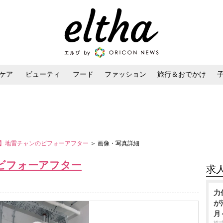
ケア
ビューティ
フード
ファッション
旅行＆おでかけ
ンケア
ダイエット・ボディケア
ヘアスタイル・ヘアアレンジ
】地雷チャンのビフォーアフター
＞ 画像・写真詳細
ビフォーアフター
求
力
が
月