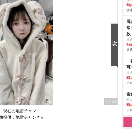
株
時給
派遣
看
常
数
株
時給
派遣
「
可
株
時給
アル
歯
医
7
／12
時給
アル
現在の地雷チャン
像提供：地雷チャンさん