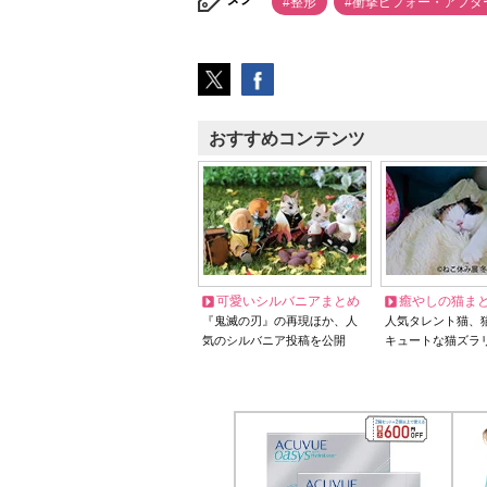
#整形
#衝撃ビフォー・アフタ
おすすめコンテンツ
可愛いシルバニアまとめ
癒やしの猫ま
『鬼滅の刃』の再現ほか、人
人気タレント猫、
気のシルバニア投稿を公開
キュートな猫ズラ