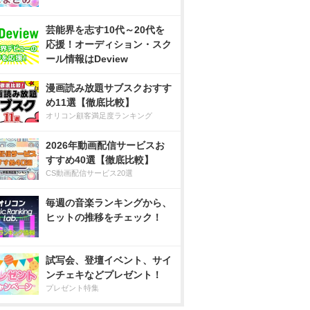
芸能界を志す10代～20代を
応援！オーディション・スク
ール情報はDeview
漫画読み放題サブスクおすす
め11選【徹底比較】
オリコン顧客満足度ランキング
2026年動画配信サービスお
すすめ40選【徹底比較】
CS動画配信サービス20選
毎週の音楽ランキングから、
ヒットの推移をチェック！
試写会、登壇イベント、サイ
ンチェキなどプレゼント！
プレゼント特集