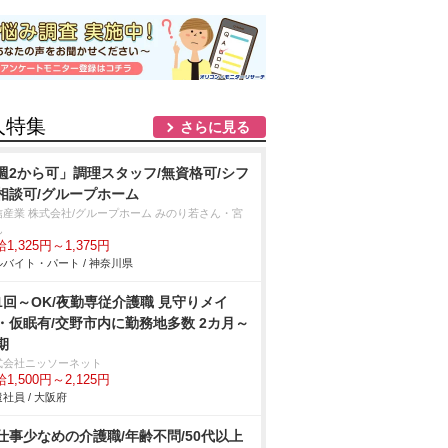
人特集
さらに見る
週2から可」調理スタッフ/無資格可/シフ
相談可/グループホーム
信産業 株式会社/グループホーム みのり若さん・宮
ん
1,325円～1,375円
バイト・パート / 神奈川県
1回～OK/夜勤専従介護職 見守りメイ
・仮眠有/交野市内に勤務地多数 2カ月～
期
式会社ニッソーネット
1,500円～2,125円
社員 / 大阪府
仕事少なめの介護職/年齢不問/50代以上