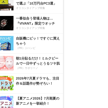
で選ぶ「10万円台PC3選」
オリコンタイアップ特集
一番似合う登場人物は…
『VIVANT』限定ウオッチ
オリコンタイアップ特集
自販機にピッ！ですぐに買え
ちゃう
（PR）ジハンピ
朝1分貼るだけ！ミルクピー
ルで一日中ずっとうるツヤ肌
（PR）サボリーノ
2026年7月夏ドラマも、注目
作＆話題作が勢ぞろい！
【夏アニメ2026】7月期夏の
新アニメを一挙紹介！