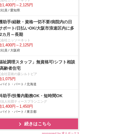
式会社ニッソーネット
1,400円～2,125円
社員 / 愛知県
護助手/経験・資格一切不要/病院内の日
サポート/日払いOK/大阪市浪速区内に多
 2カ月～長期
式会社ニッソーネット
1,400円～2,125円
社員 / 大阪府
福祉調理スタッフ」無資格可/シフト相談
/高齢者住宅
式会社芸術の森シルトピア
1,075円
バイト・パート / 北海道
科助手/扶養内勤務OK・短時間OK
療法人社団ティースプランニング
1,400円～1,450円
バイト・パート / 東京都
続きはこちら
sponsored by 求人ボックス