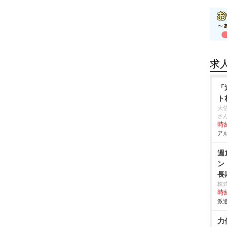
求
「
ト
大
さ
時給
アル
週
ン
長
株
時給
派遣
力