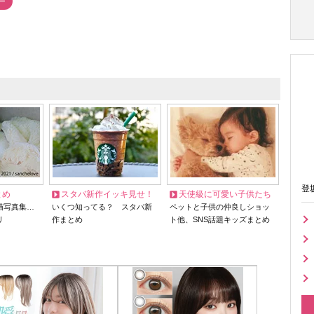
ー
登
とめ
スタバ新作イッキ見せ！
天使級に可愛い子供たち
猫写真集…
いくつ知ってる？ スタバ新
ペットと子供の仲良しショッ
リ
作まとめ
ト他、SNS話題キッズまとめ