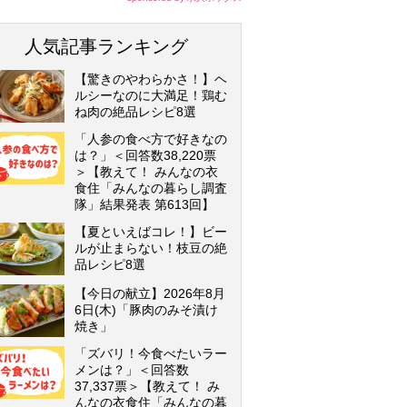
人気記事ランキング
【驚きのやわらかさ！】ヘ
ルシーなのに大満足！鶏む
ね肉の絶品レシピ8選
「人参の食べ方で好きなの
は？」＜回答数38,220票
＞【教えて！ みんなの衣
食住「みんなの暮らし調査
隊」結果発表 第613回】
【夏といえばコレ！】ビー
ルが止まらない！枝豆の絶
品レシピ8選
【今日の献立】2026年8月
6日(木)「豚肉のみそ漬け
焼き」
「ズバリ！今食べたいラー
メンは？」＜回答数
37,337票＞【教えて！ み
んなの衣食住「みんなの暮