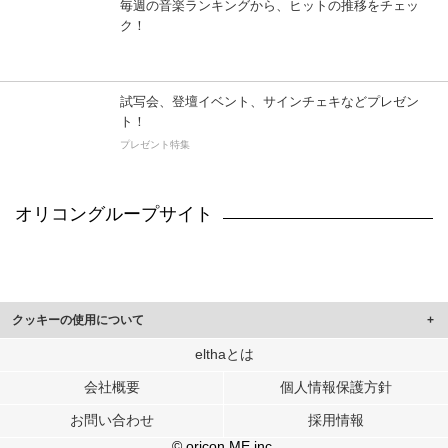
毎週の音楽ランキングから、ヒットの推移をチェッ
ク！
試写会、登壇イベント、サインチェキなどプレゼン
ト！
プレゼント特集
オリコングループサイト
クッキーの使用について
このサイトでは Cookie を使用して、ユーザーに合わせたコンテンツや広告の
elthaとは
表示、ソーシャル メディア機能の提供、広告の表示回数やクリック数の測定を
会社概要
個人情報保護方針
行っています。
また、ユーザーによるサイトの利用状況についても情報を収集し、ソーシャル
お問い合わせ
採用情報
メディアや広告配信、データ解析の各パートナーに提供しています。
各パートナーは、この情報とユーザーが各パートナーに提供した他の情報や、
© oricon ME inc.