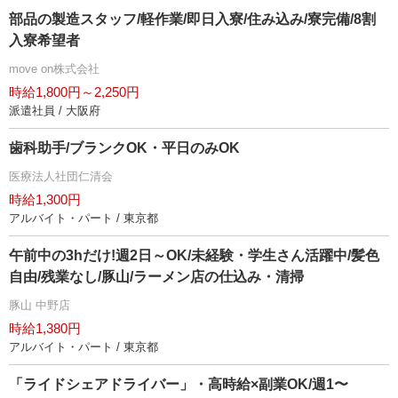
部品の製造スタッフ/軽作業/即日入寮/住み込み/寮完備/8割
入寮希望者
move on株式会社
時給1,800円～2,250円
派遣社員 / 大阪府
歯科助手/ブランクOK・平日のみOK
医療法人社団仁清会
時給1,300円
アルバイト・パート / 東京都
午前中の3hだけ!週2日～OK/未経験・学生さん活躍中/髪色
自由/残業なし/豚山/ラーメン店の仕込み・清掃
豚山 中野店
時給1,380円
アルバイト・パート / 東京都
「ライドシェアドライバー」・高時給×副業OK/週1〜