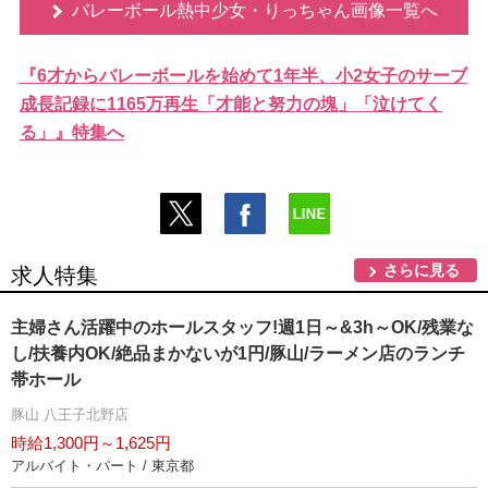
バレーボール熱中少女・りっちゃん画像一覧へ
『6才からバレーボールを始めて1年半、小2女子のサーブ
成長記録に1165万再生「才能と努力の塊」「泣けてく
る」』特集へ
さらに見る
求人特集
主婦さん活躍中のホールスタッフ!週1日～&3h～OK/残業な
し/扶養内OK/絶品まかないが1円/豚山/ラーメン店のランチ
帯ホール
豚山 八王子北野店
時給1,300円～1,625円
アルバイト・パート / 東京都