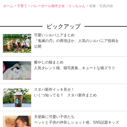
ホーム
>
子育て
>
バレーボール熱中少女・りっちゃん
> 画像・写真詳細
ピックアップ
可愛いシルバニアまとめ
『鬼滅の刃』の再現ほか、人気のシルバニア投稿を
公開
癒やしの猫まとめ
人気タレント猫、猫写真集…キュートな猫ズラリ
スタバ新作イッキ見せ！
いくつ知ってる？ スタバ新作まとめ
天使級に可愛い子供たち
ペットと子供の仲良しショット他、SNS話題キッズ