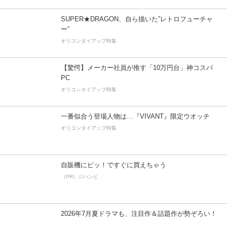
SUPER★DRAGON、自ら描いた”レトロフューチャ
ー”
オリコンタイアップ特集
【驚愕】メーカー社員が推す「10万円台」神コスパ
PC
オリコンタイアップ特集
一番似合う登場人物は…『VIVANT』限定ウオッチ
オリコンタイアップ特集
自販機にピッ！ですぐに買えちゃう
（PR）ジハンピ
2026年7月夏ドラマも、注目作＆話題作が勢ぞろい！