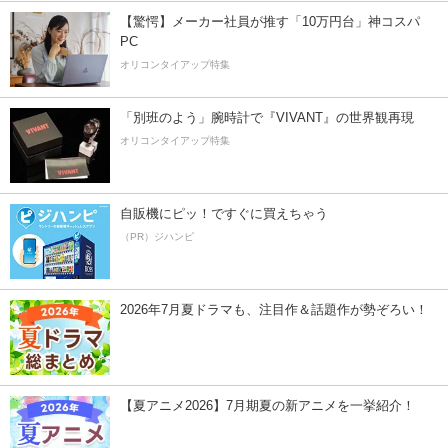
【驚愕】メーカー社員が推す「10万円台」神コスパ
PC
オリコンタイアップ特集
「別班のよう」腕時計で『VIVANT』の世界観再現
オリコンタイアップ特集
自販機にピッ！ですぐに買えちゃう
（PR）ジハンピ
2026年7月夏ドラマも、注目作＆話題作が勢ぞろい！
【夏アニメ2026】7月期夏の新アニメを一挙紹介！