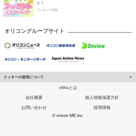
ト！
プレゼント特集
オリコングループサイト
クッキーの使用について
このサイトでは Cookie を使用して、ユーザーに合わせたコンテンツや広告の
elthaとは
表示、ソーシャル メディア機能の提供、広告の表示回数やクリック数の測定を
会社概要
個人情報保護方針
行っています。
また、ユーザーによるサイトの利用状況についても情報を収集し、ソーシャル
お問い合わせ
採用情報
メディアや広告配信、データ解析の各パートナーに提供しています。
各パートナーは、この情報とユーザーが各パートナーに提供した他の情報や、
© oricon ME inc.
ユーザーが各パートナーのサービスを使用したときに収集した他の情報を組み
合わせて使用することがあります。