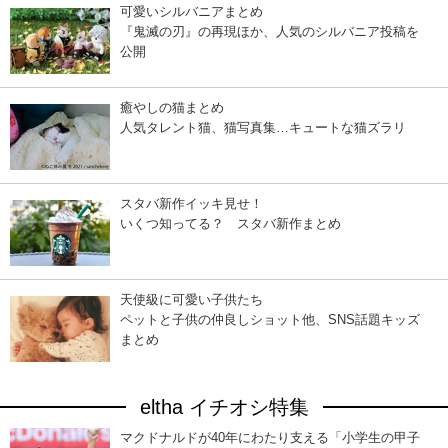
可愛いシルバニアまとめ
『鬼滅の刃』の再現ほか、人気のシルバニア投稿を
公開
癒やしの猫まとめ
人気タレント猫、猫写真集…キュートな猫ズラリ
スタバ新作イッキ見せ！
いくつ知ってる？ スタバ新作まとめ
天使級に可愛い子供たち
ペットと子供の仲良しショット他、SNS話題キッズ
まとめ
eltha イチオシ特集
マクドナルドが40年にわたり支える「小学生の甲子