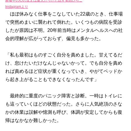
療養中の心の支えは愛犬だったと話す安西ひろこ
Instagramより
ほぼ休みなく仕事をこなしていた22歳のとき、仕事場
で突然めまいに襲われて倒れた。いくつもの病院を受診
したが原因は不明。20年前当時はメンタルヘルスへの社
会的理解が広がっておらず、偏見も多かった。
「私も最初はものすごく自分を責めました。甘えてるだ
け、怠けたいだけなんじゃないかって。でも自分を責め
れば責めるほど症状が重くなっていき、やがてベッドか
ら起き上がることもできなくなったんです」
最終的に重度のパニック障害と診断。一時はトイレに
も這っていくほどの状態だった。さらに人気絶頂のさな
かの休業は誤解や憶測も呼び、体調が安定してからも復
帰はなかなか難しかった。