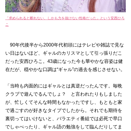
「求められると断れない、しかも力を抜けない性格だった」という安西ひろ
こ
90年代後半から2000年代初頭にはテレビや雑誌で見な
い日はないほど、ギャルのカリスマとして引っ張りだこ
だった安西ひろこ。43歳になった今も華やかな容姿は健
在だが、穏やかな口調は“ギャル”の過去を感じさせない。
「当時も内面的にはギャルとは真逆だったんです。毎晩
クラブで遊んでるんでしょ？ と言われたりもしました
が、忙しくてそんな時間もなかったですし、もともと家
で過ごすのが好きなタイプでしたから。それでも期待を
裏切ってはいけないと、バラエティ番組では必死で早口
でしゃべったり、ギャル語の勉強をして臨んだりしてま