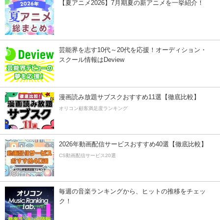
【夏アニメ2026】7月期夏の新アニメを一挙紹介！
芸能界を志す10代～20代を応援！オーディション・
スクール情報はDeview
漫画読み放題サブスクおすすめ11選【徹底比較】
オリコン顧客満足度ランキング
2026年動画配信サービスおすすめ40選【徹底比較】
CS動画配信サービス20選
毎週の音楽ランキングから、ヒットの推移をチェッ
ク！