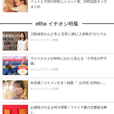
ペットと子供の仲良しショット他、SNS話題キッズ
まとめ
eltha イチオシ特集
川島海荷さんと学ぶ 日常に潜む“人身取引”のリアル
オリコンタイアップ特集
マクドナルドが40年にわたり支える「小学生の甲子
園」
オリコンタイアップ特集
向井康二イケメンすぎ！純愛『（LOVE SONG）』
オリコンタイアップ特集
お値段そのまま45％増量！ファミマ夏の大盤振る舞
い