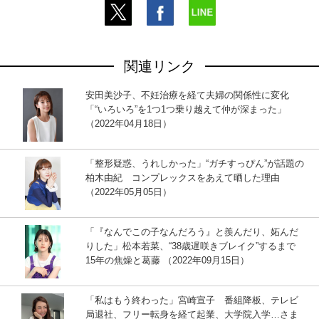
関連リンク
安田美沙子、不妊治療を経て夫婦の関係性に変化
「“いろいろ”を1つ1つ乗り越えて仲が深まった」
（2022年04月18日）
「整形疑惑、うれしかった」“ガチすっぴん”が話題の
柏木由紀 コンプレックスをあえて晒した理由
（2022年05月05日）
「『なんでこの子なんだろう』と羨んだり、妬んだ
りした」松本若菜、“38歳遅咲きブレイク”するまで
15年の焦燥と葛藤 （2022年09月15日）
「私はもう終わった」宮崎宣子 番組降板、テレビ
局退社、フリー転身を経て起業、大学院入学…さま