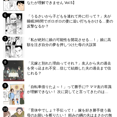
なたが理解できません Vol.5】
「うるさいから子どもを連れて外に行って？」夫が
睡眠3時間でボロボロの妻に追い打ちをかける…妻の
反撃なるか？
「私が絶対に娘の可能性を開花させる…！」娘に高
額を注ぎ自分の夢を押しつけた母の大誤算
「元嫁と別れた理由ってそれ？」友人から夫の過去
を突っ込まれ不安…信じて結婚した夫の過去まで信
じれる？
「自転車借りたよ～！」って勝手に!? ママ友の常識
が理解できない！ 次に貸してと言ってきたのは…
「育休中でしょ？手伝って！」嫁を好き勝手使う義
母のお願いを断りたい！ 頼みの綱の夫はまさかの無