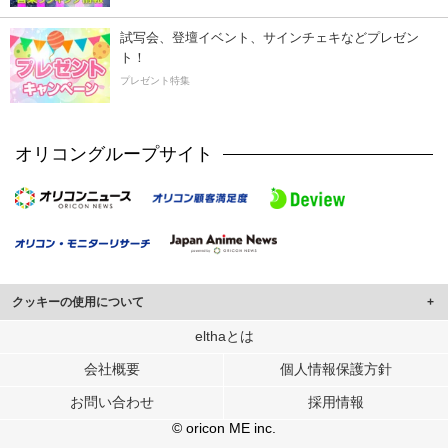
試写会、登壇イベント、サインチェキなどプレゼン
ト！
プレゼント特集
オリコングループサイト
クッキーの使用について
このサイトでは Cookie を使用して、ユーザーに合わせたコンテンツや広告の
elthaとは
表示、ソーシャル メディア機能の提供、広告の表示回数やクリック数の測定を
会社概要
個人情報保護方針
行っています。
また、ユーザーによるサイトの利用状況についても情報を収集し、ソーシャル
お問い合わせ
採用情報
メディアや広告配信、データ解析の各パートナーに提供しています。
各パートナーは、この情報とユーザーが各パートナーに提供した他の情報や、
© oricon ME inc.
ユーザーが各パートナーのサービスを使用したときに収集した他の情報を組み