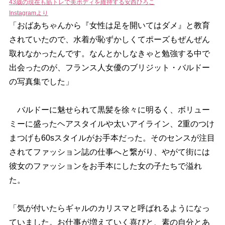
43歳の現在も筋トレで美ボディを維持する安西ひろこ
Instagramより
「おばあちゃんから『女性は足を開いてはダメ』と教育
されていたので、水着が恥ずかしくてポーズもぜんぜん
取れなかったんです。なんとかしなきゃと勉強する中で
出会ったのが、フランス人女優のブリジット・バルドー
の写真集でした」
バルドーに魅せられて黒髪を徐々に明るく、ボリュー
ミーに盛ったヘアスタイルや太いアイライン、2重のつけ
まつげも60sスタイルがお手本だった。そのセンスが注目
されてファッション誌の仕事へと繋がり、やがて街には
彼女のファッションをお手本にした女の子たちで溢れ
た。
「気が付いたらギャルのカリスマと呼ばれるようになっ
ていました。お仕事が増えていく喜びと、素の自分とあ