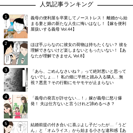
人気記事ランキング
義母の便利屋を卒業してノーストレス！ 離婚から始
まる妻と娘の新たな人生に悔いはなし！【嫁を便利
屋扱いする義母 Vol.44】
ほぼ手ぶらなのに彼女の荷物は持ちたくない？ 彼を
理解できないけど楽しまないともったいない！【あ
なたが理解できません Vol.8】
「あら、ごめんなさいね？」って絶対悪いと思って
ないでしょ…！ 私の畑に平然と踏み入る隣人…無
視？悪意？その行動にモヤモヤが止まらない
「義母の発言が許せない…！」嫁が義母に怒り爆
発！ 夫は仕方ないと言うけれど諦めるべき？
結婚前提の付き合いに喜ぶよし子だったが…「うど
ん」と「オムライス」から始まる小さな違和感【あ