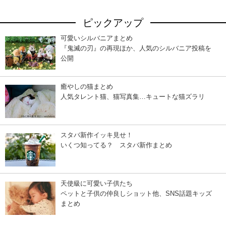
ピックアップ
可愛いシルバニアまとめ
『鬼滅の刃』の再現ほか、人気のシルバニア投稿を
公開
癒やしの猫まとめ
人気タレント猫、猫写真集…キュートな猫ズラリ
スタバ新作イッキ見せ！
いくつ知ってる？ スタバ新作まとめ
天使級に可愛い子供たち
ペットと子供の仲良しショット他、SNS話題キッズ
まとめ