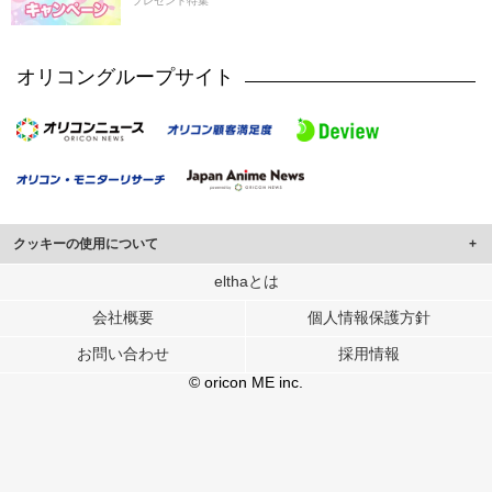
プレゼント特集
オリコングループサイト
クッキーの使用について
このサイトでは Cookie を使用して、ユーザーに合わせたコンテンツや広告の
elthaとは
表示、ソーシャル メディア機能の提供、広告の表示回数やクリック数の測定を
会社概要
個人情報保護方針
行っています。
また、ユーザーによるサイトの利用状況についても情報を収集し、ソーシャル
お問い合わせ
採用情報
メディアや広告配信、データ解析の各パートナーに提供しています。
各パートナーは、この情報とユーザーが各パートナーに提供した他の情報や、
© oricon ME inc.
ユーザーが各パートナーのサービスを使用したときに収集した他の情報を組み
合わせて使用することがあります。