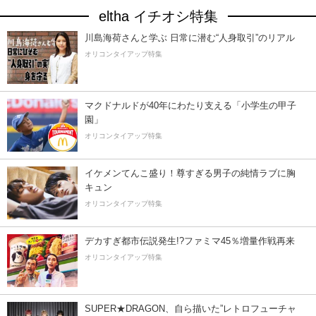
eltha イチオシ特集
川島海荷さんと学ぶ 日常に潜む“人身取引”のリアル
オリコンタイアップ特集
マクドナルドが40年にわたり支える「小学生の甲子
園」
オリコンタイアップ特集
イケメンてんこ盛り！尊すぎる男子の純情ラブに胸
キュン
オリコンタイアップ特集
デカすぎ都市伝説発生!?ファミマ45％増量作戦再来
オリコンタイアップ特集
SUPER★DRAGON、自ら描いた”レトロフューチャ