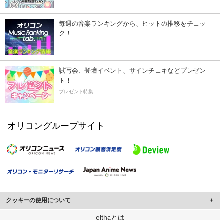
毎週の音楽ランキングから、ヒットの推移をチェッ
ク！
試写会、登壇イベント、サインチェキなどプレゼン
ト！
プレゼント特集
オリコングループサイト
クッキーの使用について
このサイトでは Cookie を使用して、ユーザーに合わせたコンテンツや広告の
elthaとは