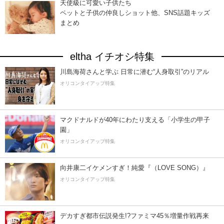
天使級に可愛い子供たち
ペットと子供の仲良しショット他、SNS話題キッズ
まとめ
eltha イチオシ特集
川島海荷さんと学ぶ 日常に潜む“人身取引”のリアル
オリコンタイアップ特集
マクドナルドが40年にわたり支える「小学生の甲子
園」
オリコンタイアップ特集
向井康二イケメンすぎ！純愛『（LOVE SONG）』
オリコンタイアップ特集
デカすぎ都市伝説発生!?ファミマ45％増量作戦再来