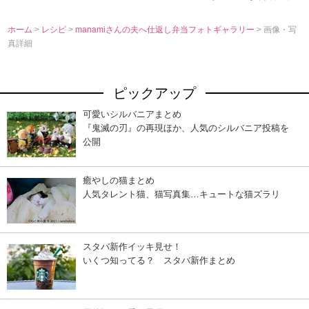
ホーム
>
レシピ
>
manamiさんの夫へ仕返し弁当フォトギャラリー
> 画像・写
真詳細
ピックアップ
可愛いシルバニアまとめ
『鬼滅の刃』の再現ほか、人気のシルバニア投稿を
公開
癒やしの猫まとめ
人気タレント猫、猫写真集…キュートな猫ズラリ
スタバ新作イッキ見せ！
いくつ知ってる？ スタバ新作まとめ