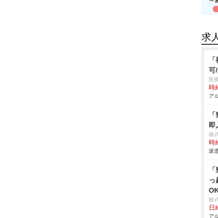
求
「
可
医
時給
アル
「
即
株
時給
派遣
「
っ
O
株
日給
アル