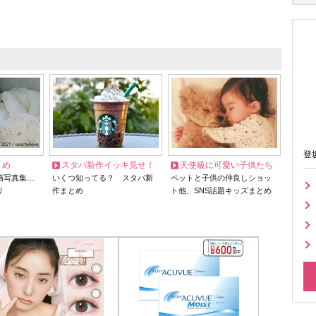
登
とめ
スタバ新作イッキ見せ！
天使級に可愛い子供たち
猫写真集…
いくつ知ってる？ スタバ新
ペットと子供の仲良しショッ
リ
作まとめ
ト他、SNS話題キッズまとめ