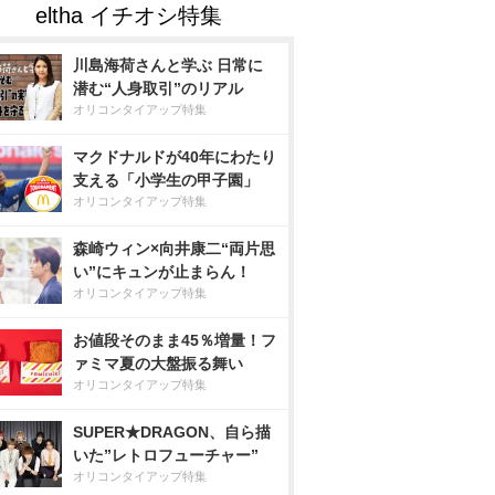
川島海荷さんと学ぶ 日常に
潜む“人身取引”のリアル
オリコンタイアップ特集
マクドナルドが40年にわたり
支える「小学生の甲子園」
オリコンタイアップ特集
森崎ウィン×向井康二“両片思
い”にキュンが止まらん！
オリコンタイアップ特集
お値段そのまま45％増量！フ
ァミマ夏の大盤振る舞い
オリコンタイアップ特集
SUPER★DRAGON、自ら描
いた”レトロフューチャー”
オリコンタイアップ特集