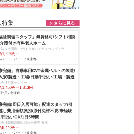
人特集
さらに見る
福祉調理スタッフ」無資格可/シフト相談
/介護付き有料老人ホーム
療法人社団容生会/ようせいメディカルヴィラ
1,226円～
バイト・パート / 東京都
寮完備」自動車用CVT金属ベルトの製造/
入寮/製造・工場/日勤/日払い/工場・製造
式会社京栄センター
1,450円～1,813円
社員 / 北海道
寮完備!即日入居可能」配達スタッフ/引
越し費用全額負担/原付免許不要/未経験
K/日払いOK/1日5時間
式会社朝日新聞立川総合販売 豊田
8,440円～
バイト・パート / 東京都