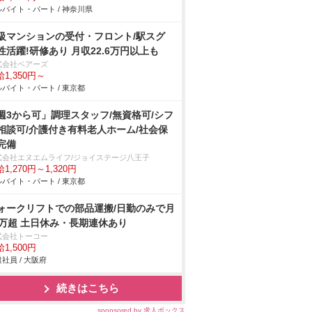
バイト・パート / 神奈川県
級マンションの受付・フロント/駅スグ
性活躍!研修あり 月収22.6万円以上も
式会社ベアーズ
1,350円～
バイト・パート / 東京都
週3から可」調理スタッフ/無資格可/シフ
相談可/介護付き有料老人ホーム/社会保
完備
式会社エヌエムライフ/ジョイステージ八王子
1,270円～1,320円
バイト・パート / 東京都
ォークリフトでの部品運搬/日勤のみで月
8万超 土日休み・長期連休あり
式会社トーコー
1,500円
社員 / 大阪府
続きはこちら
sponsored by 求人ボックス