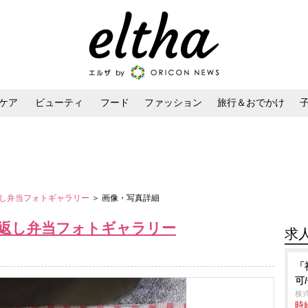
ケア
ビューティ
フード
ファッション
旅行＆おでかけ
ンケア
ダイエット・ボディケア
ヘアスタイル・ヘアアレンジ
し弁当フォトギャラリー
＞ 画像・写真詳細
返し弁当フォトギャラリー
求
「
可
株
時給