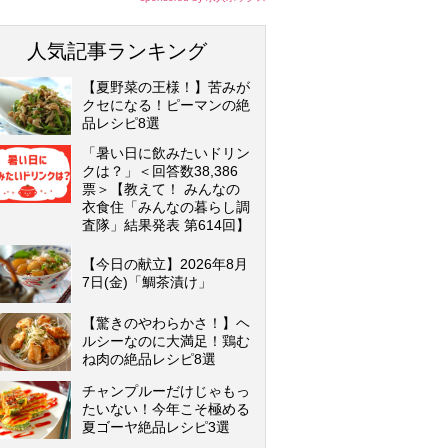
人気記事ランキング
【夏野菜の王様！】苦みが
クセになる！ピーマンの絶
品レシピ8選
「暑い日に飲みたいドリン
クは？」＜回答数38,386
票＞【教えて！ みんなの
衣食住「みんなの暮らし調
査隊」結果発表 第614回】
【今日の献立】2026年8月
7日(金)「鯛茶漬け」
【驚きのやわらかさ！】ヘ
ルシーなのに大満足！鶏む
ね肉の絶品レシピ8選
チャンプルーだけじゃもっ
たいない！今年こそ極める
夏ゴーヤ絶品レシピ3選