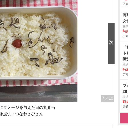
アル
高
女
株
時給
アル
「
ト
障
株
時給
アル
フ
2
株
7
／10
時給
派遣
にダメージを与えた日の丸弁当
像提供：つなわさびさん