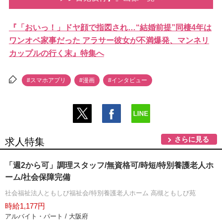
『「おいっ！」ドヤ顔で指図され…“結婚前提”同棲4年は
ワンオペ家事だった アラサー彼女が不満爆発、マンネリ
カップルの行く末』特集へ
#スマホアプリ
#漫画
#インタビュー
さらに見る
求人特集
「週2から可」調理スタッフ/無資格可/時短/特別養護老人ホ
ーム/社会保障完備
社会福祉法人ともしび福祉会/特別養護老人ホーム 高槻ともしび苑
時給1,177円
アルバイト・パート / 大阪府