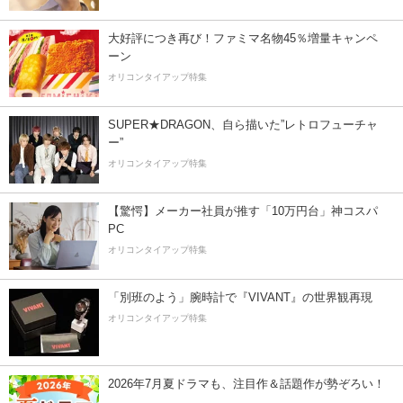
大好評につき再び！ファミマ名物45％増量キャンペ
ーン
オリコンタイアップ特集
SUPER★DRAGON、自ら描いた”レトロフューチャ
ー”
オリコンタイアップ特集
【驚愕】メーカー社員が推す「10万円台」神コスパ
PC
オリコンタイアップ特集
「別班のよう」腕時計で『VIVANT』の世界観再現
オリコンタイアップ特集
2026年7月夏ドラマも、注目作＆話題作が勢ぞろい！