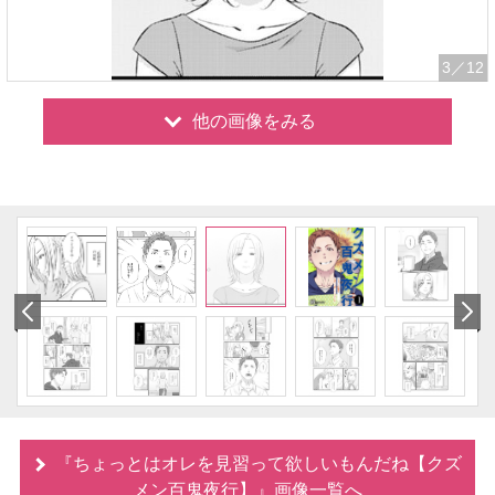
3
／12
他の画像をみる
『ちょっとはオレを見習って欲しいもんだね【クズ
メン百鬼夜行】』画像一覧へ