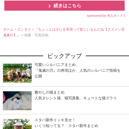
続きはこちら
sponsored by 求人ボックス
ホーム
>
エンタメ
>
『ちょっとはオレを見習って欲しいもんだね【クズメン百
鬼夜行】』
> 画像・写真詳細
ピックアップ
可愛いシルバニアまとめ
『鬼滅の刃』の再現ほか、人気のシルバニア投稿を
公開
癒やしの猫まとめ
人気タレント猫、猫写真集…キュートな猫ズラリ
スタバ新作イッキ見せ！
いくつ知ってる？ スタバ新作まとめ