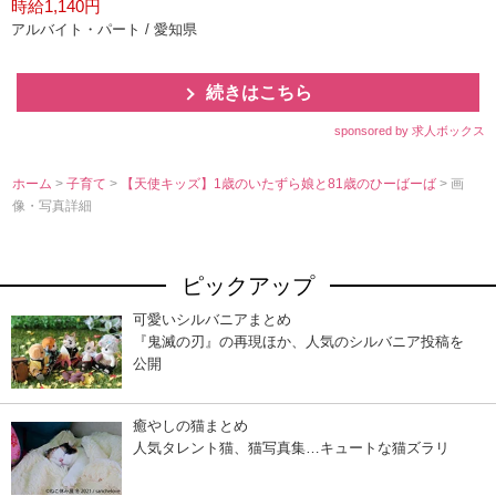
時給1,140円
アルバイト・パート / 愛知県
続きはこちら
sponsored by 求人ボックス
ホーム
>
子育て
>
【天使キッズ】1歳のいたずら娘と81歳のひーばーば
> 画
像・写真詳細
ピックアップ
可愛いシルバニアまとめ
『鬼滅の刃』の再現ほか、人気のシルバニア投稿を
公開
癒やしの猫まとめ
人気タレント猫、猫写真集…キュートな猫ズラリ