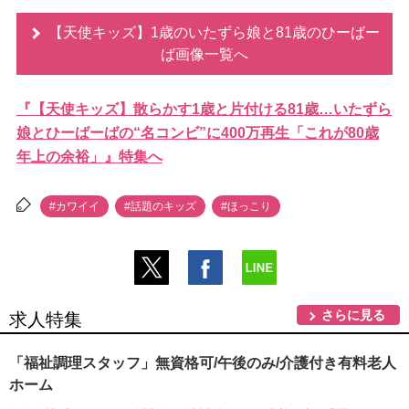
【天使キッズ】1歳のいたずら娘と81歳のひーばー
ば画像一覧へ
『【天使キッズ】散らかす1歳と片付ける81歳…いたずら
娘とひーばーばの“名コンビ”に400万再生「これが80歳
年上の余裕」』特集へ
#カワイイ
#話題のキッズ
#ほっこり
さらに見る
求人特集
「福祉調理スタッフ」無資格可/午後のみ/介護付き有料老人
ホーム