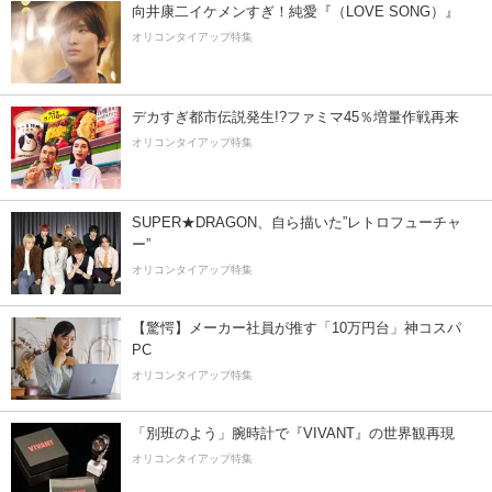
向井康二イケメンすぎ！純愛『（LOVE SONG）』
オリコンタイアップ特集
デカすぎ都市伝説発生!?ファミマ45％増量作戦再来
オリコンタイアップ特集
SUPER★DRAGON、自ら描いた”レトロフューチャ
ー”
オリコンタイアップ特集
【驚愕】メーカー社員が推す「10万円台」神コスパ
PC
オリコンタイアップ特集
「別班のよう」腕時計で『VIVANT』の世界観再現
オリコンタイアップ特集