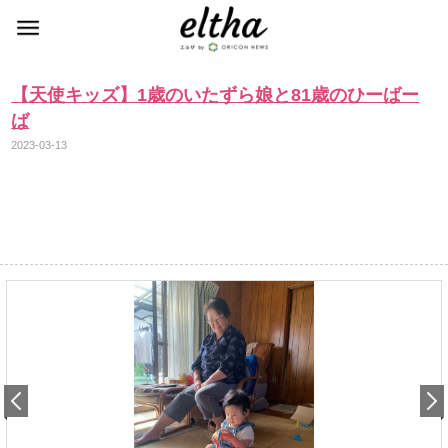
【天使キッズ】1歳のいたずら娘と81歳のひーばー
ば
2023-03-13