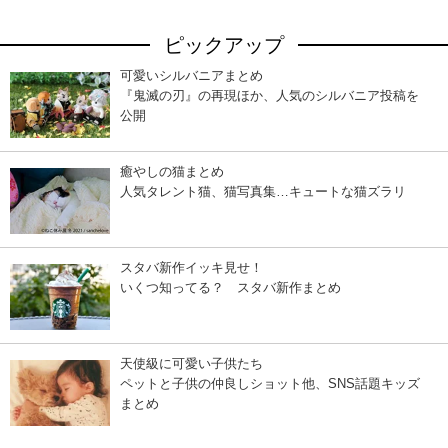
ピックアップ
可愛いシルバニアまとめ
『鬼滅の刃』の再現ほか、人気のシルバニア投稿を
公開
癒やしの猫まとめ
人気タレント猫、猫写真集…キュートな猫ズラリ
スタバ新作イッキ見せ！
いくつ知ってる？ スタバ新作まとめ
天使級に可愛い子供たち
ペットと子供の仲良しショット他、SNS話題キッズ
まとめ