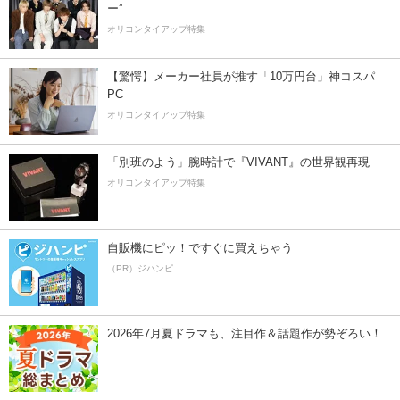
ー”
オリコンタイアップ特集
【驚愕】メーカー社員が推す「10万円台」神コスパ
PC
オリコンタイアップ特集
「別班のよう」腕時計で『VIVANT』の世界観再現
オリコンタイアップ特集
自販機にピッ！ですぐに買えちゃう
（PR）ジハンピ
2026年7月夏ドラマも、注目作＆話題作が勢ぞろい！