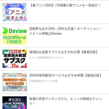
【夏アニメ2026】7月期夏の新アニメを一挙紹介！
芸能界を志す10代～20代を応援！オーディション・
スクール情報はDeview
漫画読み放題サブスクおすすめ11選【徹底比較】
オリコン顧客満足度ランキング
2026年動画配信サービスおすすめ40選【徹底比較】
CS動画配信サービス20選
毎週の音楽ランキングから、ヒットの推移をチェッ
ク！